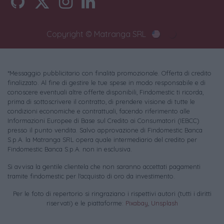
Copyright © Matranga SRL
*Messaggio pubblicitario con finalità promozionale. Offerta di credito
finalizzato. Al fine di gestire le tue spese in modo responsabile e di
conoscere eventuali altre offerte disponibili, Findomestic ti ricorda,
prima di sottoscrivere il contratto, di prendere visione di tutte le
condizioni economiche e contrattuali, facendo riferimento alle
Informazioni Europee di Base sul Credito ai Consumatori (IEBCC)
presso il punto vendita. Salvo approvazione di Findomestic Banca
S.p.A. la Matranga SRL opera quale intermediario del credito per
Findomestic Banca S.p.A. non in esclusiva.
Si avvisa la gentile clientela che non saranno accettati pagamenti
tramite findomestic per l'acquisto di oro da investimento.
Per le foto di repertorio si ringraziano i rispettivi autori (tutti i diritti
riservati) e le piattaforme:
Pixabay
,
Unsplash