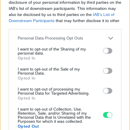
Powered by
LocalImpact
disclosure of your personal information by third parties on the
IAB’s list of downstream participants. This information may
also be disclosed by us to third parties on the
IAB’s List of
Garanzia di due anni
sui prodotti usati, verificati dal
Downstream Participants
that may further disclose it to other
nostro laboratorio di assistenza.
third parties.
Reso facile e gratuito
entro 28 giorni.
Please note that this website/app uses one or more Google
Personal Data Processing Opt Outs
Spedizione gratuita
per ordini superiori a 150 euro.
services and may gather and store information including but
Per maggiori dettagli consultate la nostra
Guida
not limited to your visit or usage behaviour. You may click to
I want to opt-out of the Sharing of my
personal data.
all'acquisto
.
grant or deny consent to Google and its third-party tags to
Opted In
use your data for below specified purposes in below Google
consent section.
I want to opt-out of the Sale of my
Personal Data.
Opted In
I want to opt-out of processing my
Personal Data for Targeted Advertising.
Opted In
Contattaci per richiedere maggiori
I want to opt-out of Collection, Use,
Retention, Sale, and/or Sharing of my
informazioni o prenotare una
Personal Data that Is Unrelated with the
Purposes for which it was collected.
videochiamata:
Opted Out