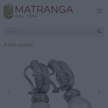
Passa al contenuto
Tutti i prodotti