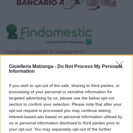
Visualizza proposte di finanziamento
Politiche dei prezzi online
Gioielleria Matranga -
Do Not Process My Personal
Caratteristiche Prodotto
Information
iRef:
93
If you wish to opt-out of the sale, sharing to third parties, or
processing of your personal or sensitive information for
Google
targeted advertising by us, please use the below opt-out
section to confirm your selection. Please note that after your
4.8
opt-out request is processed you may continue seeing
interest-based ads based on personal information utilized by
Basato su 408 reviews
us or personal information disclosed to third parties prior to
your opt-out. You may separately opt-out of the further