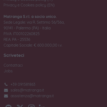
Privacy e Cookies policy (EN)
Matranga S.r.l. a socio unico.
Sede Legale: via R. Settimo 56/56a,
90141 - Palermo (PA) - Italia
P.IVA: IT00102260825
REA: PA - 25536
Capitale Sociale: € 600.000,00 i.v.
Scriveteci
Contattaci
Jobs
+39 091581863
sales@matranga.it
assistenza@matranga.it