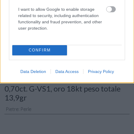
I want to allow Google to enable storage
related to security, including authentication
Consenso al
functionality and fraud prevention, and other
trattamento dati
user protection.
personali
*
CONFIRM
Invia
Caratteristiche: Orecchini perle
Data Deletion
Data Access
Privacy Policy
barocche australiane - Brillanti
0,70ct. G-VS1, oro 18kt peso totale
13,9gr
Pietre
:
Perle