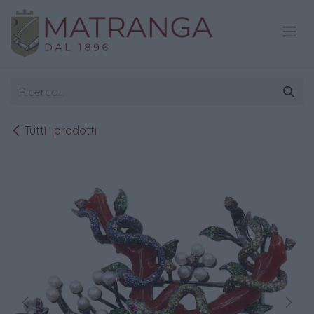
Passa al contenuto
Tutti i prodotti