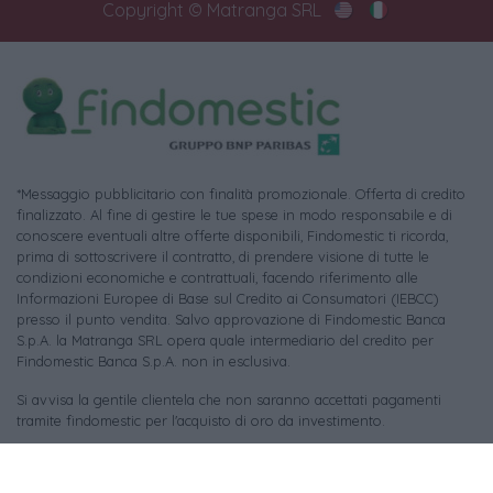
Copyright © Matranga SRL
*Messaggio pubblicitario con finalità promozionale. Offerta di credito
finalizzato. Al fine di gestire le tue spese in modo responsabile e di
conoscere eventuali altre offerte disponibili, Findomestic ti ricorda,
prima di sottoscrivere il contratto, di prendere visione di tutte le
condizioni economiche e contrattuali, facendo riferimento alle
Informazioni Europee di Base sul Credito ai Consumatori (IEBCC)
presso il punto vendita. Salvo approvazione di Findomestic Banca
S.p.A. la Matranga SRL opera quale intermediario del credito per
Findomestic Banca S.p.A. non in esclusiva.
Si avvisa la gentile clientela che non saranno accettati pagamenti
tramite findomestic per l'acquisto di oro da investimento.
Per le foto di repertorio si ringraziano i rispettivi autori (tutti i diritti
riservati) e le piattaforme:
Pixabay
,
Unsplash