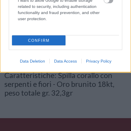
I want to allow Google to enable storage
related to security, including authentication
functionality and fraud prevention, and other
user protection.
Consenso al
trattamento dati
personali
*
CONFIRM
Data Deletion
Data Access
Privacy Policy
Invia
Caratteristiche: Spilla corallo con
serpenti e fiori - Oro brunito 18kt,
peso totale gr. 32,3gr