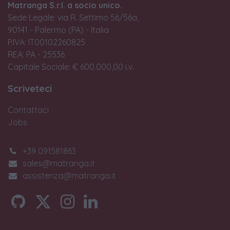
Matranga S.r.l. a socio unico.
Sede Legale: via R. Settimo 56/56a,
90141 - Palermo (PA) - Italia
P.IVA: IT00102260825
REA: PA - 25536
Capitale Sociale: € 600.000,00 i.v.
Scriveteci
Contattaci
Jobs
+39 091581863
sales@matranga.it
assistenza@matranga.it