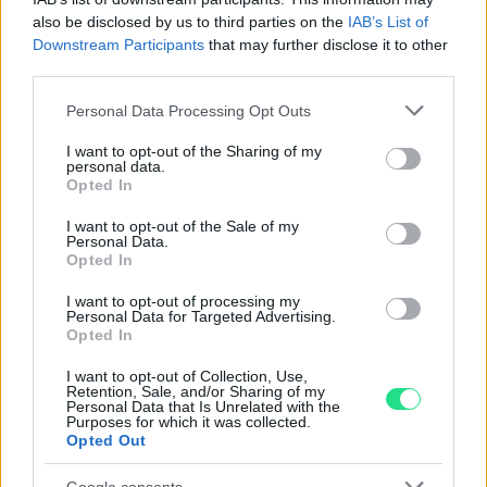
also be disclosed by us to third parties on the
IAB’s List of
Powered by
LocalImpact
Downstream Participants
that may further disclose it to other
third parties.
Garanzia di due anni
sui prodotti usati, verificati dal
Please note that this website/app uses one or more Google
Personal Data Processing Opt Outs
nostro laboratorio di assistenza.
services and may gather and store information including but
Reso facile e gratuito
entro 28 giorni.
not limited to your visit or usage behaviour. You may click to
I want to opt-out of the Sharing of my
personal data.
Spedizione gratuita
per ordini superiori a 150 euro.
grant or deny consent to Google and its third-party tags to
Opted In
use your data for below specified purposes in below Google
Per maggiori dettagli consultate la nostra
Guida
consent section.
I want to opt-out of the Sale of my
all'acquisto
.
Personal Data.
Opted In
I want to opt-out of processing my
Personal Data for Targeted Advertising.
Opted In
I want to opt-out of Collection, Use,
Retention, Sale, and/or Sharing of my
Personal Data that Is Unrelated with the
Contattaci per richiedere maggiori
Purposes for which it was collected.
Opted Out
informazioni o prenotare una
Google consents