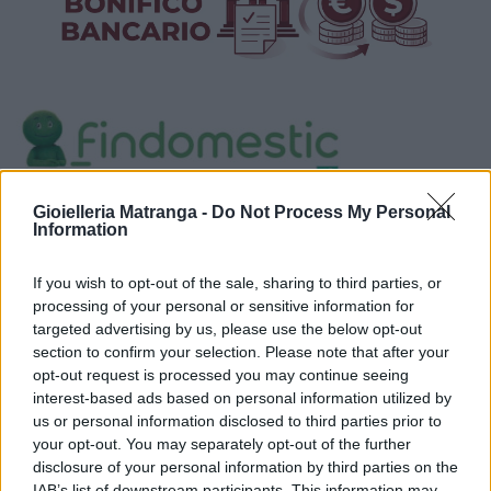
Visualizza proposte di finanziamento
Gioielleria Matranga -
Do Not Process My Personal
Information
Politiche dei prezzi online
Caratteristiche Prodotto
If you wish to opt-out of the sale, sharing to third parties, or
processing of your personal or sensitive information for
iRef:
93
targeted advertising by us, please use the below opt-out
section to confirm your selection. Please note that after your
Google
opt-out request is processed you may continue seeing
interest-based ads based on personal information utilized by
4.8
us or personal information disclosed to third parties prior to
your opt-out. You may separately opt-out of the further
Basato su 408 reviews
disclosure of your personal information by third parties on the
IAB’s list of downstream participants. This information may