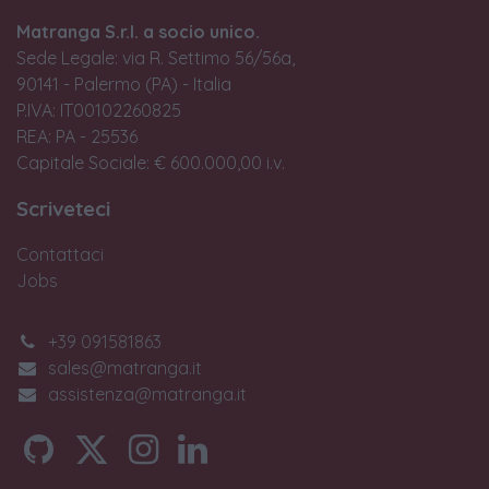
Matranga S.r.l. a socio unico.
Sede Legale: via R. Settimo 56/56a,
90141 - Palermo (PA) - Italia
P.IVA: IT00102260825
REA: PA - 25536
Capitale Sociale: € 600.000,00 i.v.
Scriveteci
Contattaci
Jobs
+39 091581863
sales@matranga.it
assistenza@matranga.it