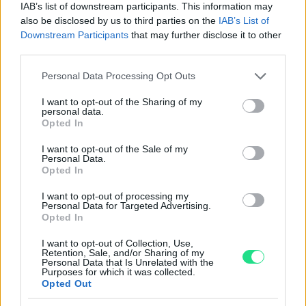
IAB’s list of downstream participants. This information may
also be disclosed by us to third parties on the
IAB’s List of
Downstream Participants
that may further disclose it to other
Garanzia di due anni
sui prodotti usati, verificati dal
third parties.
nostro laboratorio di assistenza.
Reso facile e gratuito
entro 28 giorni.
Please note that this website/app uses one or more Google
Personal Data Processing Opt Outs
Spedizione gratuita
per ordini superiori a 150 euro.
services and may gather and store information including but
not limited to your visit or usage behaviour. You may click to
I want to opt-out of the Sharing of my
Per maggiori dettagli consultate la nostra
Guida
personal data.
grant or deny consent to Google and its third-party tags to
all'acquisto
.
Opted In
use your data for below specified purposes in below Google
consent section.
I want to opt-out of the Sale of my
Personal Data.
Opted In
I want to opt-out of processing my
Personal Data for Targeted Advertising.
Opted In
Contattaci per richiedere maggiori
I want to opt-out of Collection, Use,
Retention, Sale, and/or Sharing of my
informazioni o prenotare una
Personal Data that Is Unrelated with the
Purposes for which it was collected.
videochiamata:
Opted Out