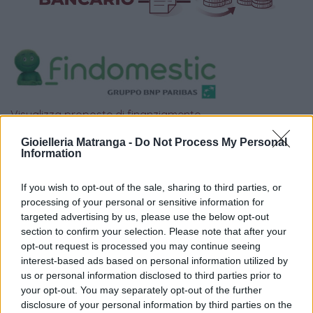
Visualizza proposte di finanziamento
Politiche dei prezzi online
Gioielleria Matranga -
Do Not Process My Personal
Information
Caratteristiche Prodotto
iRef:
93
If you wish to opt-out of the sale, sharing to third parties, or
processing of your personal or sensitive information for
Google
targeted advertising by us, please use the below opt-out
section to confirm your selection. Please note that after your
opt-out request is processed you may continue seeing
4.8
interest-based ads based on personal information utilized by
us or personal information disclosed to third parties prior to
Basato su 408 reviews
your opt-out. You may separately opt-out of the further
disclosure of your personal information by third parties on the
Powered by
LocalImpact