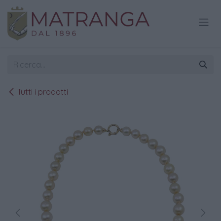
Passa al contenuto
Tutti i prodotti