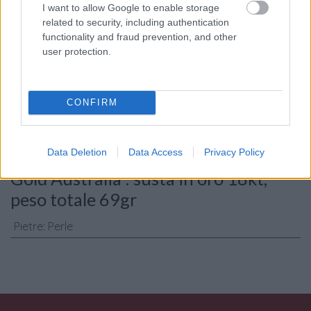
I want to allow Google to enable storage
related to security, including authentication
functionality and fraud prevention, and other
Consenso al
user protection.
trattamento dati
personali
*
CONFIRM
Invia
Data Deletion
Data Access
Privacy Policy
Caratteristiche: Collana con perle
Gold Australia : susta in oro 18kt,
peso totale 69gr
Pietre
:
Perle