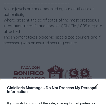
----------------------------------------------
All our jewels are accompanied by our certificate of
authenticity.
Where present, the certificates of the most prestigious
international certification bodies (IGI / GIA / GRS etc) are
attached.
The shipment takes place via specialized couriers and if
necessary with an insured security courier.
Gioielleria Matranga -
Do Not Process My Personal
Information
If you wish to opt-out of the sale, sharing to third parties, or