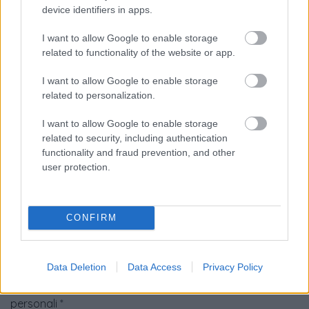
Numero di telefono
device identifiers in apps.
I want to allow Google to enable storage
related to functionality of the website or app.
Email
*
I want to allow Google to enable storage
related to personalization.
I want to allow Google to enable storage
La tua richiesta
*
related to security, including authentication
functionality and fraud prevention, and other
user protection.
CONFIRM
Data Deletion
Data Access
Privacy Policy
Consenso al
trattamento dati
personali
*