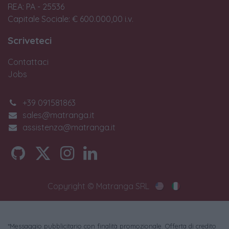
REA: PA - 25536
Capitale Sociale: € 600.000,00 i.v.
Scriveteci
Contattaci
Jobs
+39 091581863
sales@matranga.it
assistenza@matranga.it
Copyright © Matranga SRL
*Messaggio pubblicitario con finalità promozionale. Offerta di credito