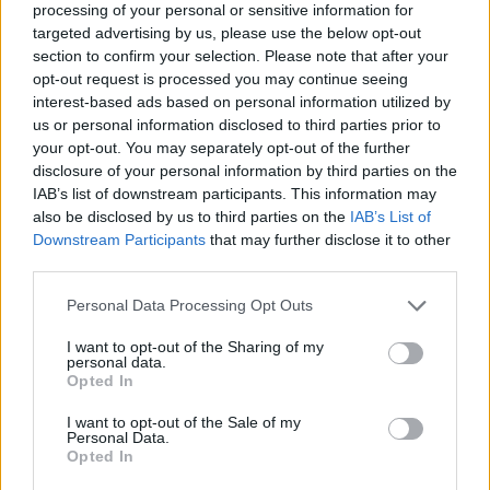
processing of your personal or sensitive information for
targeted advertising by us, please use the below opt-out
Visualizza proposte di finanziamento
section to confirm your selection. Please note that after your
opt-out request is processed you may continue seeing
Politiche dei prezzi online
interest-based ads based on personal information utilized by
Caratteristiche Prodotto
us or personal information disclosed to third parties prior to
your opt-out. You may separately opt-out of the further
iRef:
125
disclosure of your personal information by third parties on the
IAB’s list of downstream participants. This information may
Google
also be disclosed by us to third parties on the
IAB’s List of
Downstream Participants
that may further disclose it to other
third parties.
4.8
Please note that this website/app uses one or more Google
Personal Data Processing Opt Outs
Basato su 408 reviews
services and may gather and store information including but
not limited to your visit or usage behaviour. You may click to
I want to opt-out of the Sharing of my
Powered by
LocalImpact
personal data.
grant or deny consent to Google and its third-party tags to
Opted In
use your data for below specified purposes in below Google
consent section.
I want to opt-out of the Sale of my
Garanzia di due anni
sui prodotti usati, verificati dal
Personal Data.
nostro laboratorio di assistenza.
Opted In
Reso facile e gratuito
entro 28 giorni.