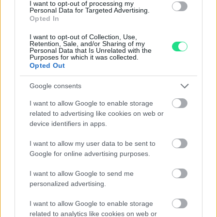
I want to opt-out of processing my
Spedizione gratuita
per ordini superiori a 150 euro.
Personal Data for Targeted Advertising.
Opted In
Per maggiori dettagli consultate la nostra
Guida
all'acquisto
.
I want to opt-out of Collection, Use,
Retention, Sale, and/or Sharing of my
Personal Data that Is Unrelated with the
Purposes for which it was collected.
Opted Out
Google consents
I want to allow Google to enable storage
related to advertising like cookies on web or
Contattaci per richiedere maggiori
device identifiers in apps.
informazioni o prenotare una
I want to allow my user data to be sent to
videochiamata:
Google for online advertising purposes.
I want to allow Google to send me
Cognome e Nome
*
personalized advertising.
I want to allow Google to enable storage
related to analytics like cookies on web or