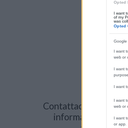
Opted 
I want t
of my P
was col
Opted 
Google 
I want t
web or d
I want t
purpose
I want 
I want t
Contattaci per richie
web or d
informazioni o pre
I want t
or app.
videochiama