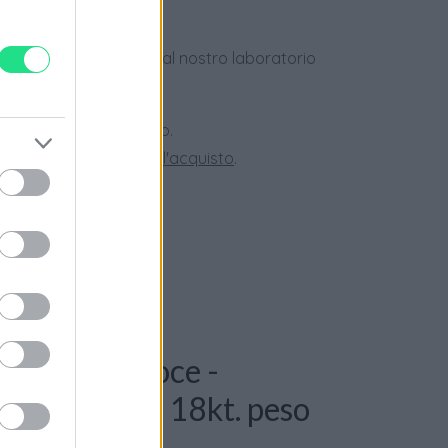
dotti usati, verificati dal nostro laboratorio
 28 giorni.
ini superiori a 150 euro.
tate la nostra
Guida all'acquisto
.
: Collana croce -
t. G-VS1, oro 18kt. peso