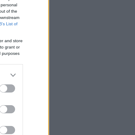
 personal
out of the
 downstream
B’s List of
er and store
to grant or
nziamento
ed purposes
e
ews