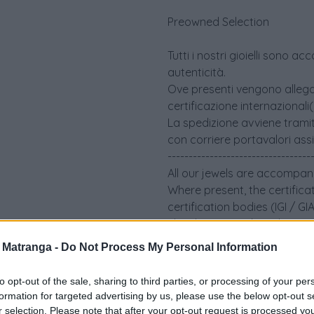
Preowned Selection
Tutti i nostri gioielli sono 
autenticità.
Ove presenti vengono allegati 
certificazione internazionali
La spedizione avviene tramit
con corriere portavalori ass
----------------------------------
All our jewels are accompani
Where present, the certifica
certification bodies (IGI / G
The shipment takes place via
an insured security courier
a Matranga -
Do Not Process My Personal Information
to opt-out of the sale, sharing to third parties, or processing of your per
formation for targeted advertising by us, please use the below opt-out s
r selection. Please note that after your opt-out request is processed y