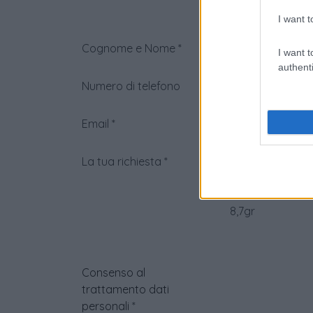
I want t
Cognome e Nome
*
I want t
authenti
Numero di telefono
Email
*
La tua richiesta
*
Consenso al
trattamento dati
personali
*