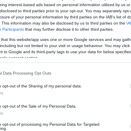
eing interest-based ads based on personal information utilized by us or
disclosed to third parties prior to your opt-out. You may separately opt-
losure of your personal information by third parties on the IAB’s list of
. This information may also be disclosed by us to third parties on the
IA
Participants
that may further disclose it to other third parties.
 that this website/app uses one or more Google services and may gath
including but not limited to your visit or usage behaviour. You may click 
Visualizza proposte di fina
 to Google and its third-party tags to use your data for below specifi
ogle consent section.
Politiche dei prezzi online
Caratteristiche Prodotto
l Data Processing Opt Outs
iRef:
93
o opt-out of the Sharing of my personal data.
Googl
In
4.8
o opt-out of the Sale of my Personal Data.
In
Basato su 408 revi
to opt-out of processing my Personal Data for Targeted
ing.
Powered by
LocalImpact