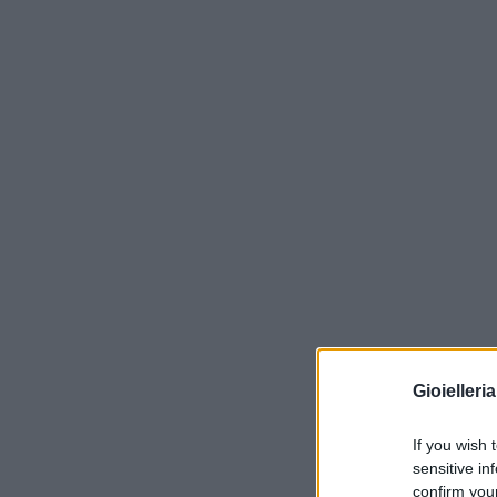
Gioielleri
If you wish 
sensitive in
confirm you