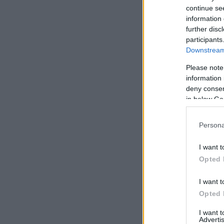
continue se
information 
further disc
participants
Downstream 
Please note
information 
deny consent
in below Go
Persona
I want t
Opted 
I want t
Opted 
I want 
Advertis