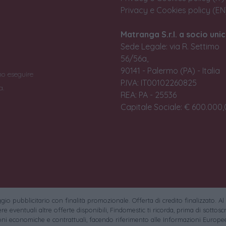
Privacy e Cookies policy (EN
Matranga S.r.l. a socio unic
Sede Legale: via R. Settimo
56/56a,
90141 - Palermo (PA) - Italia
no eseguire
P.IVA: IT00102260825
a.
REA: PA - 25536
Capitale Sociale: € 600.000,0
io pubblicitario con finalità promozionale. Offerta di credito finalizzato. Al
e eventuali altre offerte disponibili, Findomestic ti ricorda, prima di sottoscri
oni economiche e contrattuali, facendo riferimento alle Informazioni Europee