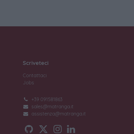
Scriveteci
Contattaci
Jobs
+39 091581863
sales@matranga.it
assistenza@matranga.it