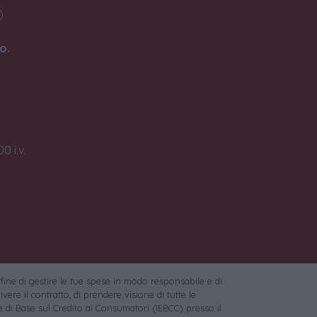
)
o.
0 i.v.
 fine di gestire le tue spese in modo responsabile e di
vere il contratto, di prendere visione di tutte le
 di Base sul Credito ai Consumatori (IEBCC) presso il