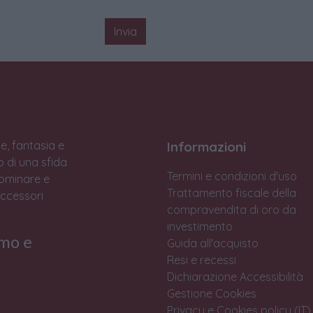
Invia
e, fantasia e
Informazioni
to di una sfida
Termini e condizioni d'uso
Dominare e
Trattamento fiscale della
accessori
compravendita di oro da
investimento
rmo e
Guida all'acquisto
Resi e recessi
Dichiarazione Accessibilità
Gestione Cookies
Privacy e Cookies policy (IT)