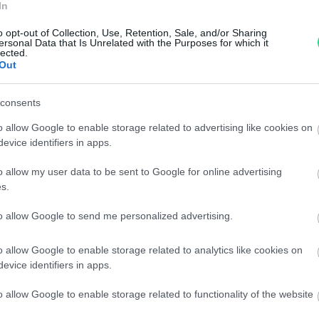
In
o opt-out of Collection, Use, Retention, Sale, and/or Sharing
Garanzia di due anni
sui pro
ersonal Data that Is Unrelated with the Purposes for which it
lected.
di assistenza.
Out
Reso facile e gratuito
entro
Spedizione gratuita
per ord
consents
Per maggiori dettagli consul
o allow Google to enable storage related to advertising like cookies on
evice identifiers in apps.
o allow my user data to be sent to Google for online advertising
s.
to allow Google to send me personalized advertising.
o allow Google to enable storage related to analytics like cookies on
dere maggiori
Caratteristiche
evice identifiers in apps.
notare una
Brillanti 0,48c
o allow Google to enable storage related to functionality of the website
ta:
totale 8,7gr