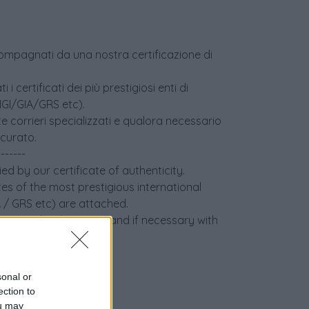
accompagnati da una nostra certificazione di
i certificati dei più prestigiosi enti di
(IGI/GIA/GRS etc).
e corrieri specializzati e qualora necessario
icurato.
-------
ed by our certificate of authenticity.
tes of the most prestigious international
IA / GRS etc) are attached.
 specialized couriers and if necessary with
sonal or
ection to
ou may