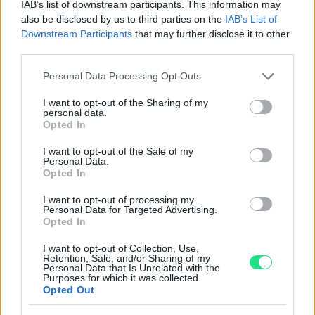
IAB’s list of downstream participants. This information may
also be disclosed by us to third parties on the
IAB’s List of
Downstream Participants
that may further disclose it to other
Garanzia di due anni
sui prodotti usati, verificati dal
third parties.
nostro laboratorio di assistenza.
Reso facile e gratuito
entro 28 giorni.
Please note that this website/app uses one or more Google
Personal Data Processing Opt Outs
Spedizione gratuita
per ordini superiori a 150 euro.
services and may gather and store information including but
not limited to your visit or usage behaviour. You may click to
I want to opt-out of the Sharing of my
Per maggiori dettagli consultate la nostra
Guida
personal data.
grant or deny consent to Google and its third-party tags to
all'acquisto
.
Opted In
use your data for below specified purposes in below Google
consent section.
I want to opt-out of the Sale of my
Personal Data.
Opted In
I want to opt-out of processing my
Personal Data for Targeted Advertising.
Opted In
Contattaci per richiedere maggiori
I want to opt-out of Collection, Use,
Retention, Sale, and/or Sharing of my
informazioni o prenotare una
Personal Data that Is Unrelated with the
Purposes for which it was collected.
videochiamata:
Opted Out