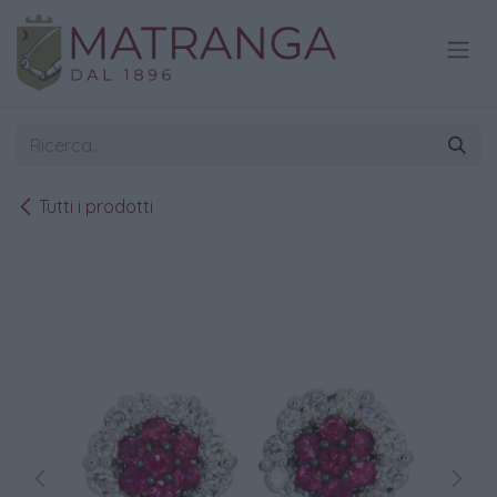
Passa al contenuto
Tutti i prodotti