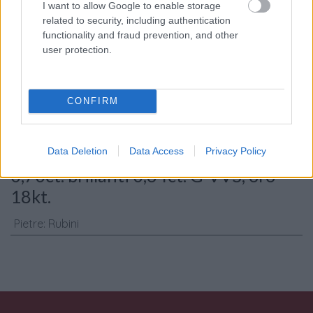
I want to allow Google to enable storage
related to security, including authentication
Consenso al
functionality and fraud prevention, and other
user protection.
trattamento dati
personali
*
CONFIRM
Invia
Caratteristiche: Orecchini - Rubini
Data Deletion
Data Access
Privacy Policy
0,70ct. brillanti 0,64ct. G-VVS, oro
18kt.
Pietre
:
Rubini