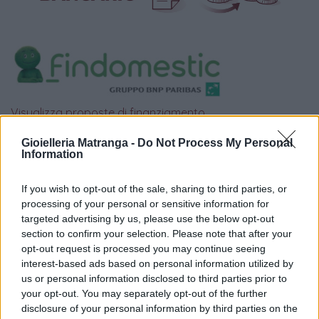
Visualizza proposte di finanziamento
Politiche dei prezzi online
Gioielleria Matranga -
Do Not Process My Personal
Information
Caratteristiche Prodotto
iRef:
123
If you wish to opt-out of the sale, sharing to third parties, or
processing of your personal or sensitive information for
Google
targeted advertising by us, please use the below opt-out
section to confirm your selection. Please note that after your
4.8
opt-out request is processed you may continue seeing
interest-based ads based on personal information utilized by
Basato su 408 reviews
us or personal information disclosed to third parties prior to
your opt-out. You may separately opt-out of the further
disclosure of your personal information by third parties on the
Powered by
LocalImpact