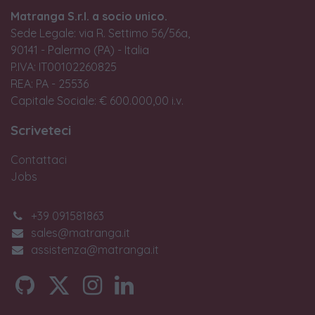
Matranga S.r.l. a socio unico.
Sede Legale: via R. Settimo 56/56a,
90141 - Palermo (PA) - Italia
P.IVA: IT00102260825
REA: PA - 25536
Capitale Sociale: € 600.000,00 i.v.
Scriveteci
Contattaci
Jobs
+39 091581863
sales@matranga.it
assistenza@matranga.it