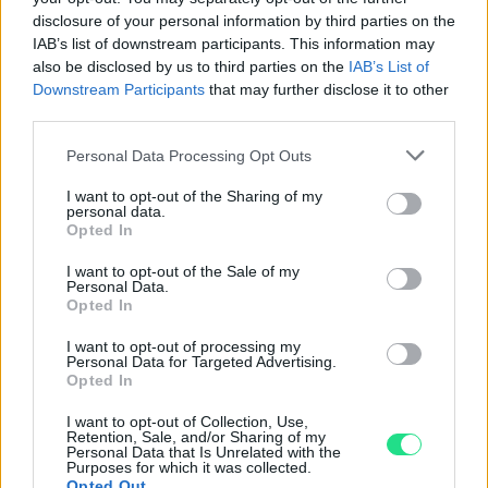
Basato su 408 reviews
disclosure of your personal information by third parties on the
IAB’s list of downstream participants. This information may
Powered by
LocalImpact
also be disclosed by us to third parties on the
IAB’s List of
Downstream Participants
that may further disclose it to other
third parties.
Garanzia di due anni
sui prodotti usati, verificati dal
Please note that this website/app uses one or more Google
nostro laboratorio di assistenza.
Personal Data Processing Opt Outs
services and may gather and store information including but
Reso facile e gratuito
entro 28 giorni.
not limited to your visit or usage behaviour. You may click to
I want to opt-out of the Sharing of my
Spedizione gratuita
per ordini superiori a 150 euro.
personal data.
grant or deny consent to Google and its third-party tags to
Opted In
Per maggiori dettagli consultate la nostra
Guida
use your data for below specified purposes in below Google
all'acquisto
.
consent section.
I want to opt-out of the Sale of my
Personal Data.
Opted In
I want to opt-out of processing my
Personal Data for Targeted Advertising.
Opted In
I want to opt-out of Collection, Use,
Retention, Sale, and/or Sharing of my
Contattaci per richiedere maggiori
Personal Data that Is Unrelated with the
Purposes for which it was collected.
Opted Out