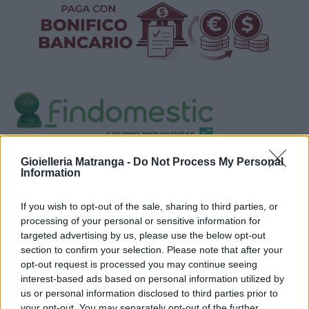
Visualizza proposte di finanziamento
Gioielleria Matranga -
Do Not Process My Personal
Information
Politiche dei prezzi online
Caratteristiche Prodotto
If you wish to opt-out of the sale, sharing to third parties, or
iRef:
93
processing of your personal or sensitive information for
targeted advertising by us, please use the below opt-out
section to confirm your selection. Please note that after your
Google
opt-out request is processed you may continue seeing
interest-based ads based on personal information utilized by
4.8
us or personal information disclosed to third parties prior to
your opt-out. You may separately opt-out of the further