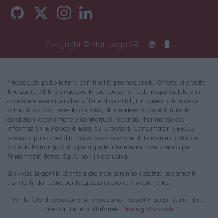
Copyright © Matranga SRL
*Messaggio pubblicitario con finalità promozionale. Offerta di credito
finalizzato. Al fine di gestire le tue spese in modo responsabile e di
conoscere eventuali altre offerte disponibili, Findomestic ti ricorda,
prima di sottoscrivere il contratto, di prendere visione di tutte le
condizioni economiche e contrattuali, facendo riferimento alle
Informazioni Europee di Base sul Credito ai Consumatori (IEBCC)
presso il punto vendita. Salvo approvazione di Findomestic Banca
S.p.A. la Matranga SRL opera quale intermediario del credito per
Findomestic Banca S.p.A. non in esclusiva.
Si avvisa la gentile clientela che non saranno accettati pagamenti
tramite findomestic per l'acquisto di oro da investimento.
Per le foto di repertorio si ringraziano i rispettivi autori (tutti i diritti
riservati) e le piattaforme:
Pixabay
,
Unsplash