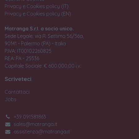
Privacy e Cookies policy (IT)
Privacy e Cookies policy (EN)
Matranga S.r.l. a socio unico.
Sede Legale: via R. Settimo 56/56a,
90141 - Palermo (PA) - Italia
P.IVA: IT00102260825
REA: PA - 25536
Capitale Sociale: € 600.000,00 i.v.
Scriveteci
Contattaci
Jobs
+39 091581863
sales@matranga.it
assistenza@matranga.it