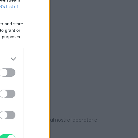
B’s List of
nziamento
er and store
to grant or
ed purposes
e
ews
dotti usati, verificati dal nostro laboratorio
 28 giorni.