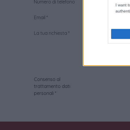
Numero di telefono
I want t
authenti
Email
*
La tua richiesta
*
Consenso al
trattamento dati
personali
*