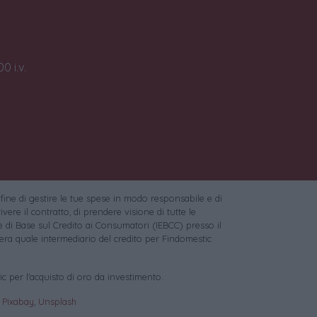
0 i.v.
 fine di gestire le tue spese in modo responsabile e di
vere il contratto, di prendere visione di tutte le
 di Base sul Credito ai Consumatori (IEBCC) presso il
ra quale intermediario del credito per Findomestic
c per l'acquisto di oro da investimento.
:
Pixabay
,
Unsplash