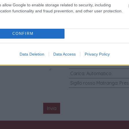
o allow Google to enable storage related to security, including
Materiali Cinturino
:
Pelle
cation functionality and fraud prevention, and other user protection.
Materiali Cassa
:
Acciaio
Diametro Cassa (mm)
:
42
CONFIRM
Anno
:
2018
Corredo Originale
:
Scatola 
Genere
:
Orologio da uomo/
Data Deletion
Data Access
Privacy Policy
Condizione
:
Nuovo
Carica
:
Automatico
Sigillo rosso Matranga
:
Pres
Invia