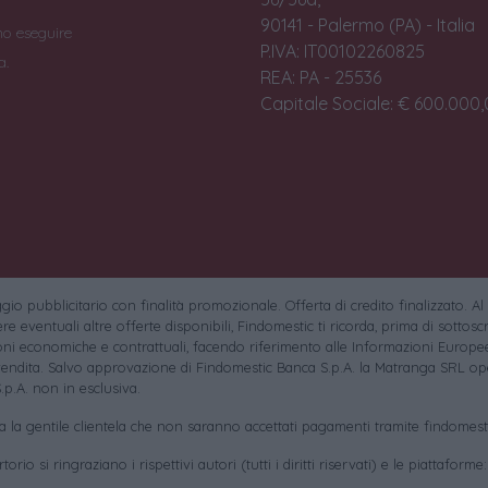
90141 - Palermo (PA) - Italia
no eseguire
P.IVA: IT00102260825
a.
REA: PA - 25536
Capitale Sociale: € 600.000,0
io pubblicitario con finalità promozionale. Offerta di credito finalizzato. Al
e eventuali altre offerte disponibili, Findomestic ti ricorda, prima di sottoscri
oni economiche e contrattuali, facendo riferimento alle Informazioni Europee
endita. Salvo approvazione di Findomestic Banca S.p.A. la Matranga SRL ope
.p.A. non in esclusiva.
sa la gentile clientela che non saranno accettati pagamenti tramite findomesti
torio si ringraziano i rispettivi autori (tutti i diritti riservati) e le piattaforme