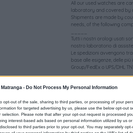
All our used watches are ca
laboratory and covered by 
Shipments are made by couri
needs, of the following comp
_____
Tutti i nostri orologi usati 
nostro laboratorio di assist
Le spedizioni avvengono tram
base alle esigenze, delle più
Group/FedEx o UPS/DHL TNT 
a Matranga -
Do Not Process My Personal Information
to opt-out of the sale, sharing to third parties, or processing of your per
formation for targeted advertising by us, please use the below opt-out s
r selection. Please note that after your opt-out request is processed y
eing interest-based ads based on personal information utilized by us or
disclosed to third parties prior to your opt-out. You may separately opt-
losure of your personal information by third parties on the IAB’s list of