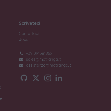
Scriveteci
Contattaci
Jobs
+39 091581863
sales@matranga.it
assistenza@matranga.it
)
o.