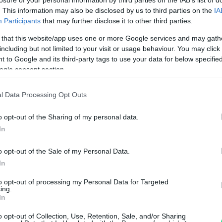
. This information may also be disclosed by us to third parties on the
IA
Participants
that may further disclose it to other third parties.
Visualizza proposte di fina
 that this website/app uses one or more Google services and may gath
Politiche dei prezzi online
including but not limited to your visit or usage behaviour. You may click 
Caratteristiche Prodotto
 to Google and its third-party tags to use your data for below specifi
iRef:
130
ogle consent section.
l Data Processing Opt Outs
Googl
o opt-out of the Sharing of my personal data.
4.8
In
Basato su 408 revi
o opt-out of the Sale of my Personal Data.
Powered by
LocalImpact
In
to opt-out of processing my Personal Data for Targeted
ing.
Garanzia di due anni
sui pro
In
di assistenza.
Reso facile e gratuito
entro
o opt-out of Collection, Use, Retention, Sale, and/or Sharing