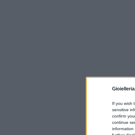
Gioielleri
If you wish 
sensitive in
confirm you
continue se
information 
further disc