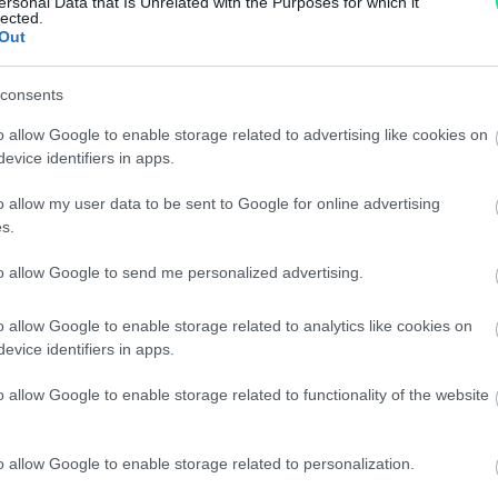
ersonal Data that Is Unrelated with the Purposes for which it
Spedizione gratuita
per ord
lected.
Out
Per maggiori dettagli consul
consents
o allow Google to enable storage related to advertising like cookies on
evice identifiers in apps.
o allow my user data to be sent to Google for online advertising
s.
dere maggiori
Caratteristich
to allow Google to send me personalized advertising.
notare una
Timewalker Bla
o allow Google to enable storage related to analytics like cookies on
evice identifiers in apps.
ta:
con scatola e g
o allow Google to enable storage related to functionality of the website
Marca
:
Montblanc
Modello
:
Montblanc - TimeW
o allow Google to enable storage related to personalization.
Referenza
:
114880