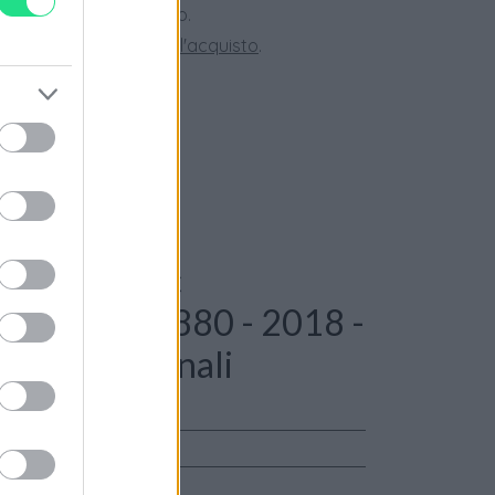
ini superiori a 150 euro.
tate la nostra
Guida all'acquisto
.
e: Montblanc
ck ref: 114880 - 2018 -
aranzia originali
alker