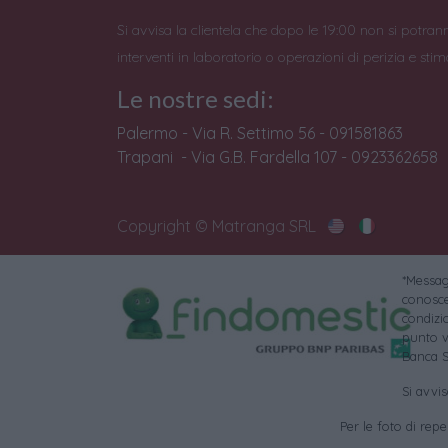
Si avvisa la clientela che dopo le 19:00 non si potran
interventi in laboratorio o operazioni di perizia e stim
Le nostre sedi:
Palermo - Via R. Settimo 56 - 091581863
Trapani - Via G.B. Fardella 107 - 0923362658
Copyright © Matranga SRL
*Messagg
conoscer
condizi
punto v
Banca S
Si avvi
Per le foto di reper