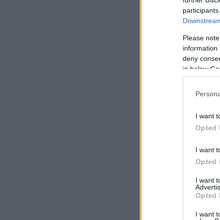
participants
Downstream 
Please note
information 
deny consent
in below Go
Persona
I want t
Opted 
I want t
Opted 
I want 
Advertis
Opted 
I want t