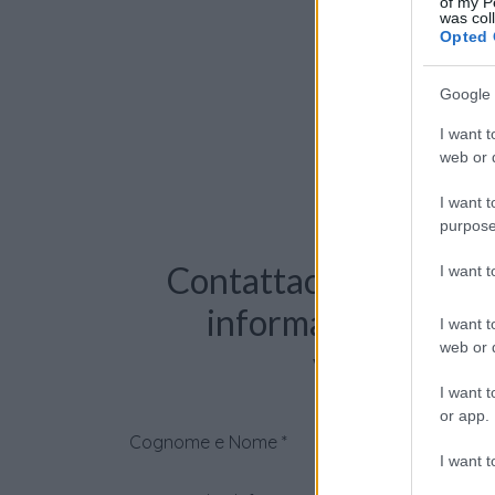
of my P
was col
Opted 
Google 
I want t
web or d
I want t
purpose
Contattaci per richie
I want 
informazioni o pre
I want t
web or d
videochiama
I want t
or app.
Cognome e Nome
*
I want t