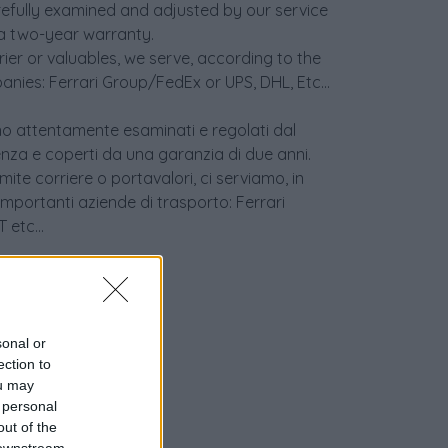
refully examined and adjusted by our service
a two-year warranty.
er or valuables, we serve, according to the
anies: Ferrari Group/FedEx or UPS, DHL, Etc...
sono attentamente esaminati e regolati dal
enza e coperti da una garanzia di due anni.
ite corriere o portavalori, ci serviamo, in
 importanti aziende di trasporto: Ferrari
etc...
sonal or
ection to
ou may
 personal
out of the
 downstream