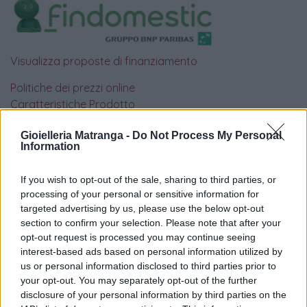
Visualizza proposte di finanziamento
Politiche dei prezzi online
Caratteristiche Prodotto
iRef:
93
Gioielleria Matranga -
Do Not Process My Personal
Information
Google
If you wish to opt-out of the sale, sharing to third parties, or
4.8
processing of your personal or sensitive information for
targeted advertising by us, please use the below opt-out
Basato su 410 reviews
section to confirm your selection. Please note that after your
opt-out request is processed you may continue seeing
Powered by
LocalImpact
interest-based ads based on personal information utilized by
us or personal information disclosed to third parties prior to
your opt-out. You may separately opt-out of the further
Garanzia di due anni
sui prodotti usati, verificati dal
disclosure of your personal information by third parties on the