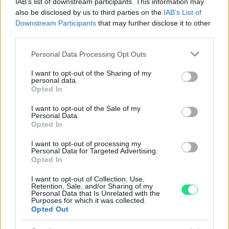
IAB’s list of downstream participants. This information may
nostro laboratorio di assistenza.
also be disclosed by us to third parties on the
IAB’s List of
Reso facile e gratuito
entro 28 giorni.
Downstream Participants
that may further disclose it to other
Spedizione gratuita
per ordini superiori a 150 euro.
third parties.
Per maggiori dettagli consultate la nostra
Guida
Please note that this website/app uses one or more Google
all'acquisto
.
Personal Data Processing Opt Outs
services and may gather and store information including but
not limited to your visit or usage behaviour. You may click to
I want to opt-out of the Sharing of my
personal data.
grant or deny consent to Google and its third-party tags to
Opted In
use your data for below specified purposes in below Google
consent section.
I want to opt-out of the Sale of my
Personal Data.
Opted In
Contattaci per richiedere maggiori
I want to opt-out of processing my
Personal Data for Targeted Advertising.
informazioni o prenotare una
Opted In
videochiamata:
I want to opt-out of Collection, Use,
Retention, Sale, and/or Sharing of my
Personal Data that Is Unrelated with the
Purposes for which it was collected.
Cognome e Nome
*
Opted Out