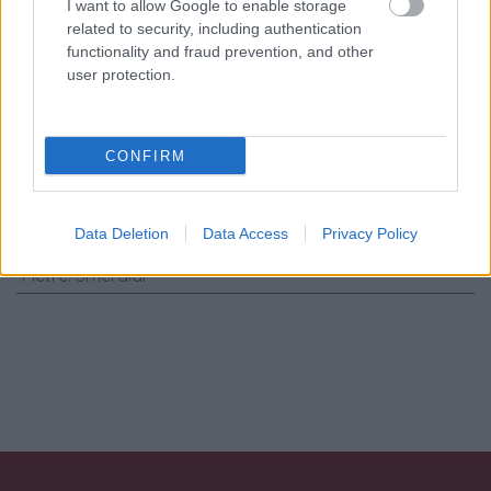
trattamento dati
I want to allow Google to enable storage
related to security, including authentication
personali
*
functionality and fraud prevention, and other
user protection.
Invia
CONFIRM
Caratteristiche: Anello - Smeraldi
1,20ct. brillanti 0,06ct. G-VS1 in oro
18kt.
Data Deletion
Data Access
Privacy Policy
Pietre
:
Smeraldi