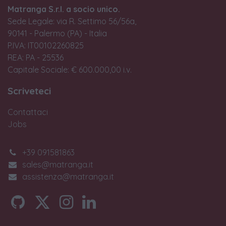
Matranga S.r.l. a socio unico.
Sede Legale: via R. Settimo 56/56a,
90141 - Palermo (PA) - Italia
P.IVA: IT00102260825
REA: PA - 25536
Capitale Sociale: € 600.000,00 i.v.
Scriveteci
Contattaci
Jobs
+39 091581863
sales@matranga.it
assistenza@matranga.it