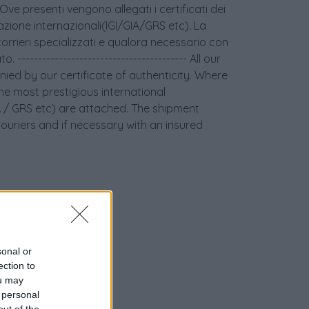
 Ove presenti vengono allegati i certificati dei
icazione internazionali(IGI/GIA/GRS etc). La
orrieri specializzati e qualora necessario con
 ----------------------------------------- All our
ied by our certificate of authenticity. Where
the most prestigious international
GIA / GRS etc) are attached. The shipment
couriers and if necessary with an insured
sonal or
ection to
ou may
 personal