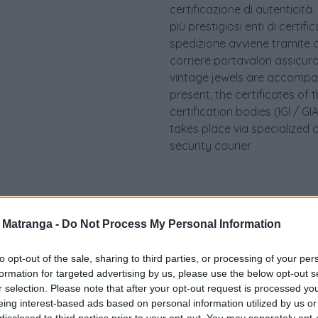
certificazione di autenticità.
più prestigiosi enti di certif
spedizione avviene tramite c
corriere portavalori assicurato.
vintage jewels are accompan
present, the certificates of 
certification bodies (IGI / 
takes place via specialized 
security courier
a Matranga -
Do Not Process My Personal Information
to opt-out of the sale, sharing to third parties, or processing of your per
formation for targeted advertising by us, please use the below opt-out s
r selection. Please note that after your opt-out request is processed y
eing interest-based ads based on personal information utilized by us or