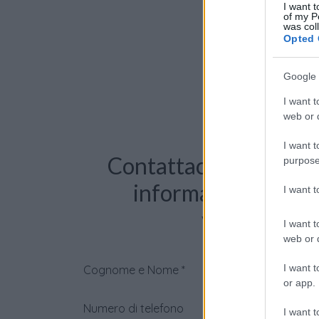
I want t
of my P
was col
Opted 
Google 
I want t
web or d
I want t
Contattaci per richie
purpose
informazioni o pre
I want 
videochiama
I want t
web or d
I want t
Cognome e Nome
*
or app.
Numero di telefono
I want t