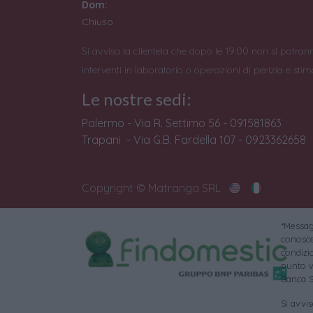
Dom:
Chiuso
Si avvisa la clientela che dopo le 19:00 non si potran
interventi in laboratorio o operazioni di perizia e stim
Le nostre sedi:
Palermo - Via R. Settimo 56 - 091581863
Trapani - Via G.B. Fardella 107 - 0923362658
Copyright © Matranga SRL
*Messagg
conoscer
condizi
punto v
Banca S
Si avvi