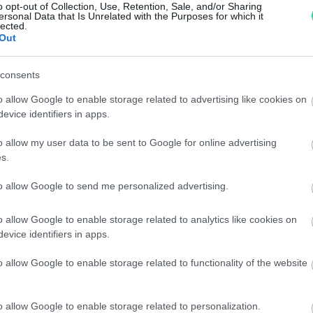
o opt-out of Collection, Use, Retention, Sale, and/or Sharing
Per maggiori dettagli consul
ersonal Data that Is Unrelated with the Purposes for which it
lected.
Out
consents
o allow Google to enable storage related to advertising like cookies on
evice identifiers in apps.
o allow my user data to be sent to Google for online advertising
dere maggiori
Caratteristiche:
s.
notare una
1,90ct. G-VS1, 
to allow Google to send me personalized advertising.
ta:
12,90gr
o allow Google to enable storage related to analytics like cookies on
evice identifiers in apps.
Pietre
:
Solo Brillanti
o allow Google to enable storage related to functionality of the website
o allow Google to enable storage related to personalization.