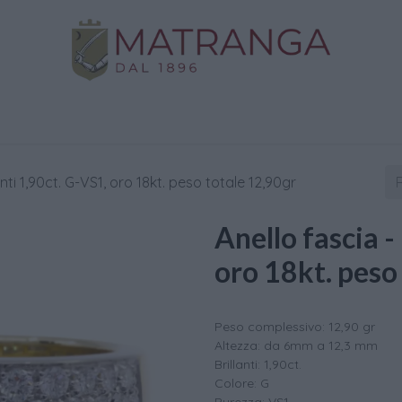
Negozio
Oro da Investimento
Assistenza
C
anti 1,90ct. G-VS1, oro 18kt. peso totale 12,90gr
Anello fascia -
oro 18kt. peso
Peso complessivo: 12,90 gr
Altezza: da 6mm a 12,3 mm
Brillanti: 1,90ct.
Colore: G