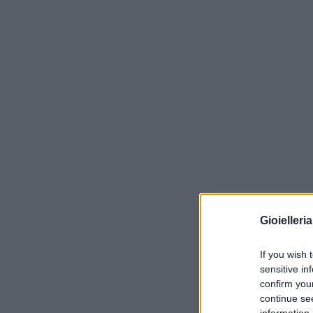
Gioielleri
If you wish 
sensitive in
confirm you
continue se