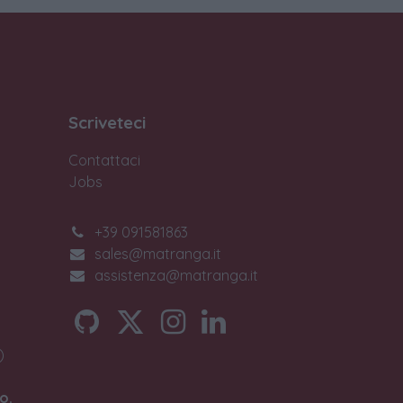
Scriveteci
Contattaci
Jobs
+39 091581863
sales@matranga.it
assistenza@matranga.it
)
o.