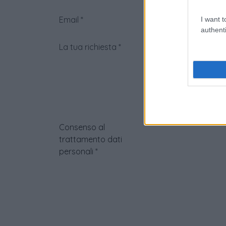
Email
*
I want t
authenti
La tua richiesta
*
Consenso al
trattamento dati
personali
*