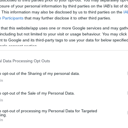
disclosed to third parties prior to your opt-out. You may separately opt-
losure of your personal information by third parties on the IAB’s list of
Visualizza proposte di fina
. This information may also be disclosed by us to third parties on the
IA
Participants
that may further disclose it to other third parties.
Politiche dei prezzi online
Caratteristiche Prodotto
 that this website/app uses one or more Google services and may gath
iRef:
93
including but not limited to your visit or usage behaviour. You may click 
 to Google and its third-party tags to use your data for below specifi
ogle consent section.
Googl
l Data Processing Opt Outs
4.8
o opt-out of the Sharing of my personal data.
Basato su 408 revi
In
Powered by
LocalImpact
o opt-out of the Sale of my Personal Data.
In
Garanzia di due anni
sui pro
to opt-out of processing my Personal Data for Targeted
di assistenza.
ing.
Reso facile e gratuito
entro
In
Spedizione gratuita
per ord