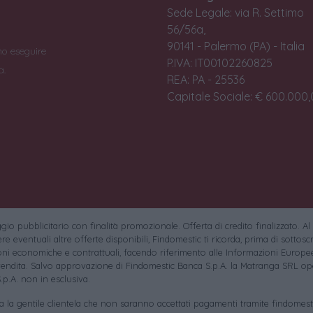
Sede Legale: via R. Settimo
56/56a,
90141 - Palermo (PA) - Italia
no eseguire
P.IVA: IT00102260825
a.
REA: PA - 25536
Capitale Sociale: € 600.000,0
io pubblicitario con finalità promozionale. Offerta di credito finalizzato. Al
e eventuali altre offerte disponibili, Findomestic ti ricorda, prima di sottoscri
oni economiche e contrattuali, facendo riferimento alle Informazioni Europee
endita. Salvo approvazione di Findomestic Banca S.p.A. la Matranga SRL ope
.p.A. non in esclusiva.
sa la gentile clientela che non saranno accettati pagamenti tramite findomesti