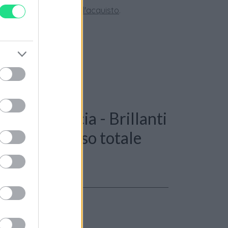
tate la nostra
Guida all'acquisto
.
 Anello fascia - Brillanti
oro 18kt. peso totale