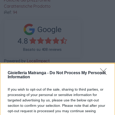
Politiche dei prezzi online
Caratteristiche Prodotto
iRef:
94
Google
4.8
Basato su 408 reviews
Powered by
LocalImpact
Gioielleria Matranga -
Do Not Process My Personal
Information
Garanzia di due anni
sui prodotti usati, verificati dal
nostro laboratorio di assistenza.
If you wish to opt-out of the sale, sharing to third parties, or
Reso facile e gratuito
entro 28 giorni.
processing of your personal or sensitive information for
Spedizione gratuita
per ordini superiori a 150 euro.
targeted advertising by us, please use the below opt-out
Per maggiori dettagli consultate la nostra
Guida
section to confirm your selection. Please note that after your
all'acquisto
.
opt-out request is processed you may continue seeing