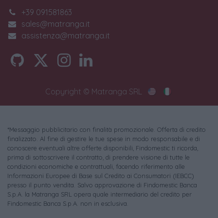
+39 091581863
sales@matranga.it
assistenza@matranga.it
Copyright © Matranga SRL
*Messaggio pubblicitario con finalità promozionale. Offerta di credito
finalizzato. Al fine di gestire le tue spese in modo responsabile e di
conoscere eventuali altre offerte disponibili, Findomestic ti ricorda,
prima di sottoscrivere il contratto, di prendere visione di tutte le
condizioni economiche e contrattuali, facendo riferimento alle
Informazioni Europee di Base sul Credito ai Consumatori (IEBCC)
presso il punto vendita. Salvo approvazione di Findomestic Banca
S.p.A. la Matranga SRL opera quale intermediario del credito per
Findomestic Banca S.p.A. non in esclusiva.