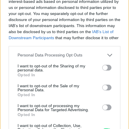
interest-based ads based on personal information utilized by
us or personal information disclosed to third parties prior to
your opt-out. You may separately opt-out of the further
disclosure of your personal information by third parties on the
IAB’s list of downstream participants. This information may
also be disclosed by us to third parties on the
IAB’s List of
Downstream Participants
that may further disclose it to other
Contattaci per richiedere maggiori
third parties.
informazioni o prenotare una
Please note that this website/app uses one or more Google
Personal Data Processing Opt Outs
services and may gather and store information including but
videochiamata:
not limited to your visit or usage behaviour. You may click to
I want to opt-out of the Sharing of my
personal data.
grant or deny consent to Google and its third-party tags to
Opted In
use your data for below specified purposes in below Google
Cognome e Nome
*
consent section.
I want to opt-out of the Sale of my
Personal Data.
Opted In
I want to opt-out of processing my
Numero di telefono
Personal Data for Targeted Advertising.
Opted In
I want to opt-out of Collection, Use,