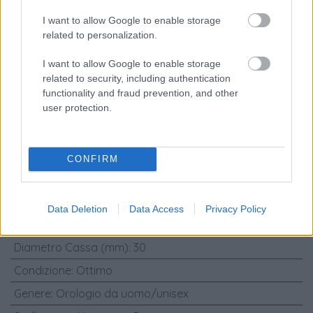
Caratteristiche: Bucherer Hexagonal
I want to allow Google to enable storage
18kt yellow gold- approx 1980 - our
related to personalization.
box and papers
I want to allow Google to enable storage
related to security, including authentication
Marca
:
Bucherer
functionality and fraud prevention, and other
user protection.
Modello
:
Bucherer - Hexagonal
Referenza
:
N/A
Materiali Cassa
:
Oro giallo
CONFIRM
Materiali Cinturino
:
Pelle
Carica
:
Manuale
Data Deletion
Data Access
Privacy Policy
Anno
:
1980
Diametro Cassa (mm)
:
30
Condizione
:
Ottimo
Genere
:
Orologio da uomo/unisex