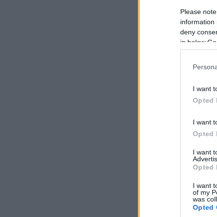
Please note
information 
deny consent
in below Go
Persona
I want t
Opted 
I want t
Opted 
I want 
Advertis
Opted 
I want t
of my P
was col
Opted 