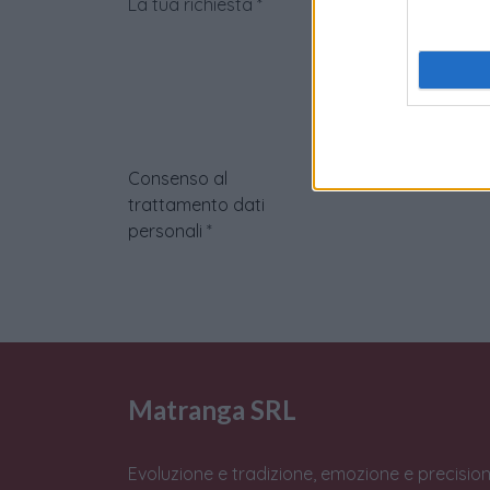
La tua richiesta
*
Consenso al
trattamento dati
personali
*
Matranga SRL
Evoluzione e tradizione, emozione e precision