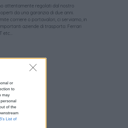
sono attentamente regolati dal nostro
coperti da una garanzia di due anni.
ite corriere o portavalori, ci serviamo, in
 importanti aziende di trasporto: Ferrari
etc...
sonal or
ection to
ou may
 personal
out of the
nziamento
 downstream
B’s List of