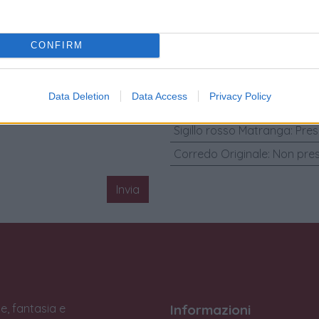
Diametro Cassa (mm)
:
39
Condizione
:
Buono
CONFIRM
Genere
:
Orologio da uomo/
Anno
:
N/A
Data Deletion
Data Access
Privacy Policy
Carica
:
Manuale
Sigillo rosso Matranga
:
Pres
Corredo Originale
:
Non pre
Invia
e, fantasia e
Informazioni