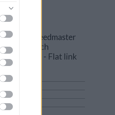
e: Omega Speedmaster
Pre Moonwatch
- Ed White - Flat link
a 1965
ster