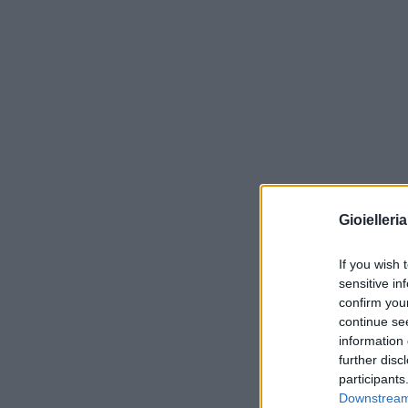
Gioielleri
If you wish 
sensitive in
confirm you
continue se
information 
further disc
participants
Downstream 