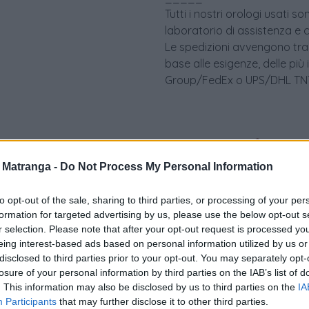
Tutti i nostri orologi usati 
laboratorio di assistenza e 
Le spedizioni avvengono tram
base alle esigenze, delle più
Group/FedEx o UPS/DHL TNT 
a Matranga -
Do Not Process My Personal Information
to opt-out of the sale, sharing to third parties, or processing of your per
formation for targeted advertising by us, please use the below opt-out s
r selection. Please note that after your opt-out request is processed y
eing interest-based ads based on personal information utilized by us or
disclosed to third parties prior to your opt-out. You may separately opt-
Visualizza proposte di fina
losure of your personal information by third parties on the IAB’s list of
. This information may also be disclosed by us to third parties on the
IA
Politiche dei prezzi online
Participants
that may further disclose it to other third parties.