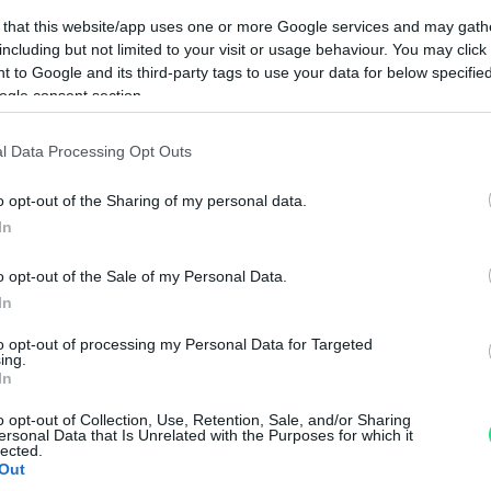
Caratteristiche Prodotto
iRef:
94
 that this website/app uses one or more Google services and may gath
including but not limited to your visit or usage behaviour. You may click 
 to Google and its third-party tags to use your data for below specifi
Googl
ogle consent section.
4.8
l Data Processing Opt Outs
Basato su 408 revi
o opt-out of the Sharing of my personal data.
In
Powered by
LocalImpact
o opt-out of the Sale of my Personal Data.
In
Garanzia di due anni
sui pro
di assistenza.
to opt-out of processing my Personal Data for Targeted
Reso facile e gratuito
entro
ing.
In
Spedizione gratuita
per ord
Per maggiori dettagli consul
o opt-out of Collection, Use, Retention, Sale, and/or Sharing
ersonal Data that Is Unrelated with the Purposes for which it
lected.
Out