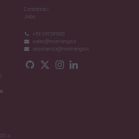
Contattaci
Jobs
+39 091581863
sales@matranga.it
assistenza@matranga.it
)
o.
0 i.v.