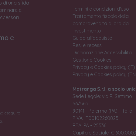
to di una sfida
Termini e condizioni d'uso
Dominare e
Trattamento fiscale della
accessori
compravendita di oro da
investimento
rmo e
Guida all'acquisto
Resi e recessi
Dichiarazione Accessibilità
Gestione Cookies
Privacy e Cookies policy (IT)
Privacy e Cookies policy (EN
Matranga S.r.l. a socio unic
Sede Legale: via R. Settimo
56/56a,
90141 - Palermo (PA) - Italia
no eseguire
P.IVA: IT00102260825
a.
REA: PA - 25536
Capitale Sociale: € 600.000,0