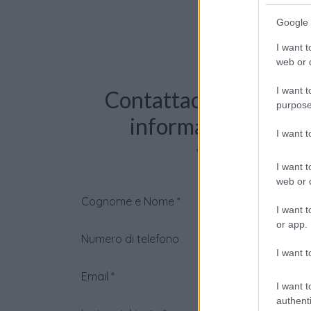
Google 
I want t
web or d
I want t
Contattaci per richie
purpose
informazioni o pre
I want 
videochiama
I want t
web or d
Cognome e Nome
*
I want t
or app.
Numero di telefono
I want t
Email
*
I want t
authenti