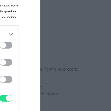
er and store
to grant or
ed purposes
e
ews
dotti usati, verificati dal nostro laboratorio
 28 giorni.
ini superiori a 150 euro.
tate la nostra
Guida all'acquisto
.