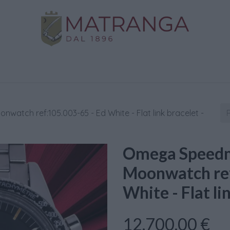
Negozio
Oro da Investimento
Assistenza
C
atch ref:105.003-65 - Ed White - Flat link bracelet -
Omega Speedma
Moonwatch ref
White - Flat li
12.700,00
€