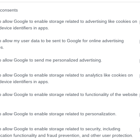
consents
o allow Google to enable storage related to advertising like cookies on
evice identifiers in apps.
o allow my user data to be sent to Google for online advertising
dere maggiori
Caratteristich
s.
notare una
Professional 
to allow Google to send me personalized advertising.
ta:
ref:105.003-65 
o allow Google to enable storage related to analytics like cookies on
bracelet - circ
evice identifiers in apps.
Marca
:
Omega
o allow Google to enable storage related to functionality of the website
Modello
:
Omega - Speedma
o allow Google to enable storage related to personalization.
Referenza
:
105.003-65
Materiali Cassa
:
Acciaio
o allow Google to enable storage related to security, including
Materiali Cinturino
:
Acciaio
cation functionality and fraud prevention, and other user protection.