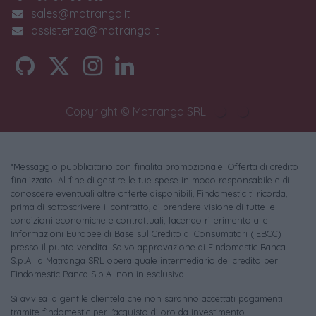
sales@matranga.it
assistenza@matranga.it
Copyright © Matranga SRL
*Messaggio pubblicitario con finalità promozionale. Offerta di credito
finalizzato. Al fine di gestire le tue spese in modo responsabile e di
conoscere eventuali altre offerte disponibili, Findomestic ti ricorda,
prima di sottoscrivere il contratto, di prendere visione di tutte le
condizioni economiche e contrattuali, facendo riferimento alle
Informazioni Europee di Base sul Credito ai Consumatori (IEBCC)
presso il punto vendita. Salvo approvazione di Findomestic Banca
S.p.A. la Matranga SRL opera quale intermediario del credito per
Findomestic Banca S.p.A. non in esclusiva.
Si avvisa la gentile clientela che non saranno accettati pagamenti
tramite findomestic per l'acquisto di oro da investimento.