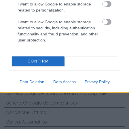
I want to allow Google to enable storage
41mm Wimbledon ref:126333 Full
related to personalization.
Set 11/2019
I want to allow Google to enable storage
Marca
:
Rolex
related to security, including authentication
functionality and fraud prevention, and other
Modello
:
Rolex - Datejust
user protection.
Referenza
:
126333
Materiali Cinturino
:
Oro - Acciaio
CONFIRM
Materiali Cassa
:
Oro - Acciaio
Diametro Cassa (mm)
:
41
Data Deletion
Data Access
Privacy Policy
Anno
:
2019
Corredo Originale
:
Scatola e Garanzia Originale
Genere
:
Orologio da uomo/unisex
Condizione
:
Ottimo
Carica
:
Automatico