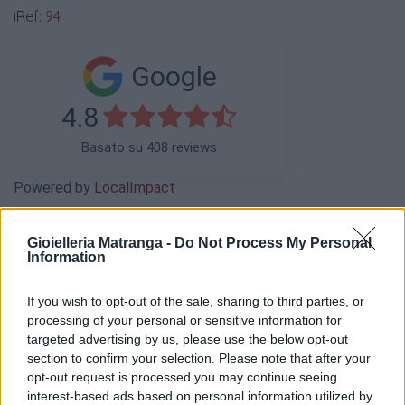
iRef:
94
Google
4.8
Basato su 408 reviews
Powered by
LocalImpact
Gioielleria Matranga -
Do Not Process My Personal
Garanzia di due anni
sui prodotti usati, verificati dal
Information
nostro laboratorio di assistenza.
Reso facile e gratuito
entro 28 giorni.
If you wish to opt-out of the sale, sharing to third parties, or
Spedizione gratuita
per ordini superiori a 150 euro.
processing of your personal or sensitive information for
Per maggiori dettagli consultate la nostra
Guida
targeted advertising by us, please use the below opt-out
all'acquisto
.
section to confirm your selection. Please note that after your
opt-out request is processed you may continue seeing
interest-based ads based on personal information utilized by