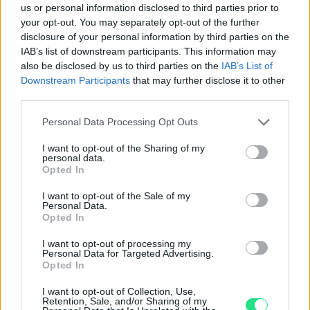
us or personal information disclosed to third parties prior to
your opt-out. You may separately opt-out of the further
disclosure of your personal information by third parties on the
IAB’s list of downstream participants. This information may
also be disclosed by us to third parties on the
IAB’s List of
Downstream Participants
that may further disclose it to other
Contattaci per richiedere maggiori
third parties.
informazioni o prenotare una
Please note that this website/app uses one or more Google
Personal Data Processing Opt Outs
videochiamata:
services and may gather and store information including but
not limited to your visit or usage behaviour. You may click to
I want to opt-out of the Sharing of my
personal data.
grant or deny consent to Google and its third-party tags to
Opted In
Cognome e Nome
*
use your data for below specified purposes in below Google
consent section.
I want to opt-out of the Sale of my
Personal Data.
Opted In
Numero di telefono
I want to opt-out of processing my
Personal Data for Targeted Advertising.
Opted In
I want to opt-out of Collection, Use,
Email
*
Retention, Sale, and/or Sharing of my