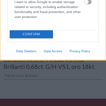
I want to allow Google to enable storage
related to security, including authentication
functionality and fraud prevention, and other
user protection.
Consenso al
trattamento dati
personali
*
CONFIRM
Invia
Data Deletion
Data Access
Privacy Policy
Caratteristiche: Anello veretta-
Brillanti 0,68ct. G/H-VS1, oro 18kt.
Pietre
:
Solo Brillanti