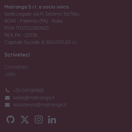
Matranga S.r.l. a socio unico.
Sede Legale: via R. Settimo 56/56a,
90141 - Palermo (PA) - Italia
P.IVA: IT00102260825
REA: PA - 25536
Capitale Sociale: € 600.000,00 i.v.
Scriveteci
Contattaci
Jobs
+39 091581863
sales@matranga.it
assistenza@matranga.it