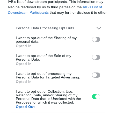
IAB’s list of downstream participants. This information may
Powered by
LocalImpact
also be disclosed by us to third parties on the
IAB’s List of
Downstream Participants
that may further disclose it to other
third parties.
Garanzia di due anni
sui prodotti usati, verificati dal
nostro laboratorio di assistenza.
Please note that this website/app uses one or more Google
Personal Data Processing Opt Outs
services and may gather and store information including but
Reso facile e gratuito
entro 28 giorni.
not limited to your visit or usage behaviour. You may click to
I want to opt-out of the Sharing of my
Spedizione gratuita
per ordini superiori a 150 euro.
personal data.
grant or deny consent to Google and its third-party tags to
Opted In
Per maggiori dettagli consultate la nostra
Guida
use your data for below specified purposes in below Google
all'acquisto
.
consent section.
I want to opt-out of the Sale of my
Personal Data.
Opted In
I want to opt-out of processing my
Personal Data for Targeted Advertising.
Opted In
I want to opt-out of Collection, Use,
Retention, Sale, and/or Sharing of my
Contattaci per richiedere maggiori
Personal Data that Is Unrelated with the
Purposes for which it was collected.
informazioni o prenotare una
Opted Out
videochiamata: