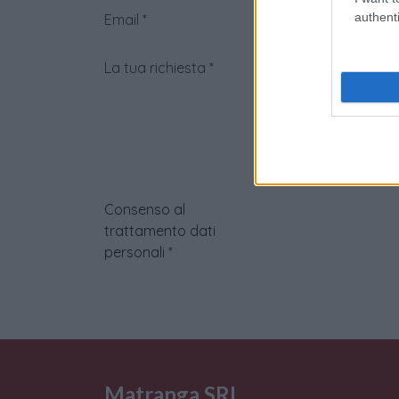
authenti
Email
*
La tua richiesta
*
Consenso al
trattamento dati
personali
*
Matranga SRL