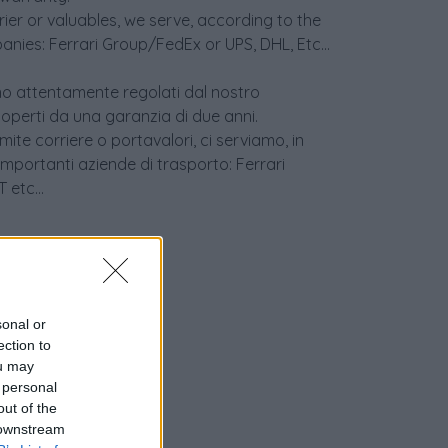
er or valuables, we serve, according to the
anies: Ferrari Group/FedEx or UPS, DHL, Etc...
sono attentamente regolati dal nostro
coperti da una garanzia di due anni.
ite corriere o portavalori, ci serviamo, in
 importanti aziende di trasporto: Ferrari
etc...
sonal or
ection to
ou may
 personal
out of the
 downstream