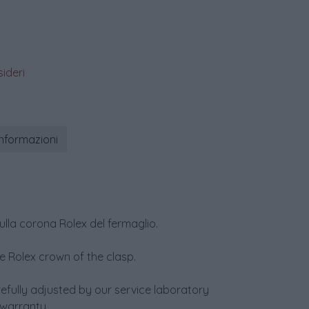
sideri
informazioni
sulla corona Rolex del fermaglio.
he Rolex crown of the clasp.
efully adjusted by our service laboratory
warranty.