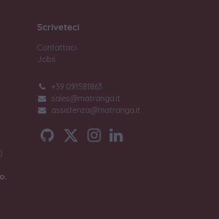
Scriveteci
Contattaci
Jobs
+39 091581863
sales@matranga.it
assistenza@matranga.it
)
o.