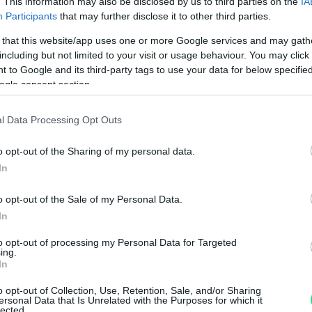
. This information may also be disclosed by us to third parties on the
IA
Visualizza proposte di fina
Participants
that may further disclose it to other third parties.
Politiche dei prezzi online
 that this website/app uses one or more Google services and may gath
Caratteristiche Prodotto
including but not limited to your visit or usage behaviour. You may click 
iRef:
94
 to Google and its third-party tags to use your data for below specifi
ogle consent section.
Googl
l Data Processing Opt Outs
4.8
o opt-out of the Sharing of my personal data.
In
Basato su 408 revi
Powered by
LocalImpact
o opt-out of the Sale of my Personal Data.
In
to opt-out of processing my Personal Data for Targeted
Garanzia di due anni
sui pro
ing.
di assistenza.
In
Reso facile e gratuito
entro
o opt-out of Collection, Use, Retention, Sale, and/or Sharing
Spedizione gratuita
per ord
ersonal Data that Is Unrelated with the Purposes for which it
lected.