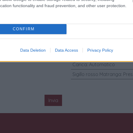
Materiali Cassa
:
Oro giallo
cation functionality and fraud prevention, and other user protection.
Diametro Cassa (mm)
:
26
Anno
:
1992
CONFIRM
Corredo Originale
:
Garanzia
Genere
:
Orologio da Donna
Data Deletion
Data Access
Privacy Policy
Condizione
:
Buono
Carica
:
Automatico
Sigillo rosso Matranga
:
Pres
Invia