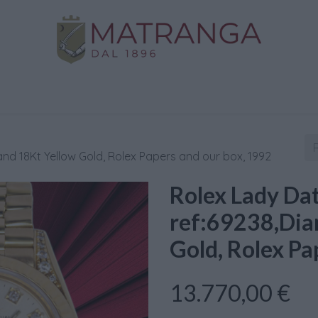
Negozio
Oro da Investimento
Assistenza
C
nd 18Kt Yellow Gold, Rolex Papers and our box, 1992
Rolex Lady Da
ref:69238,Dia
Gold, Rolex Pa
13.770,00
€