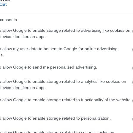
Per maggiori dettagli consul
Out
consents
o allow Google to enable storage related to advertising like cookies on
evice identifiers in apps.
o allow my user data to be sent to Google for online advertising
s.
dere maggiori
Caratteristiche
to allow Google to send me personalized advertising.
notare una
ref:69238,Dia
o allow Google to enable storage related to analytics like cookies on
ta:
Gold, Rolex Pa
evice identifiers in apps.
Marca
:
Rolex
o allow Google to enable storage related to functionality of the website
Modello
:
Rolex - Lady Datej
o allow Google to enable storage related to personalization.
Referenza
:
69238
Materiali Cinturino
:
Oro giall
o allow Google to enable storage related to security, including