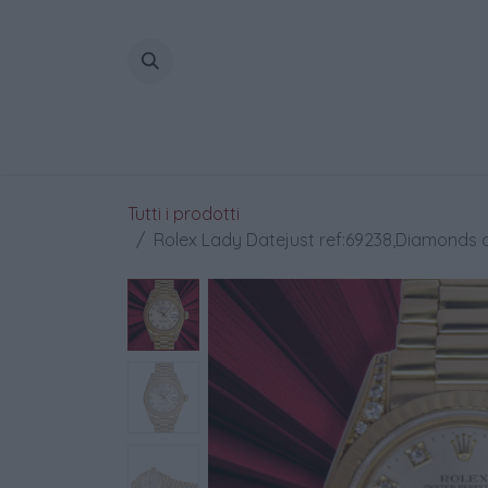
Passa al contenuto
Home
Tutti i prodotti
Rolex Lady Datejust ref:69238,Diamonds a