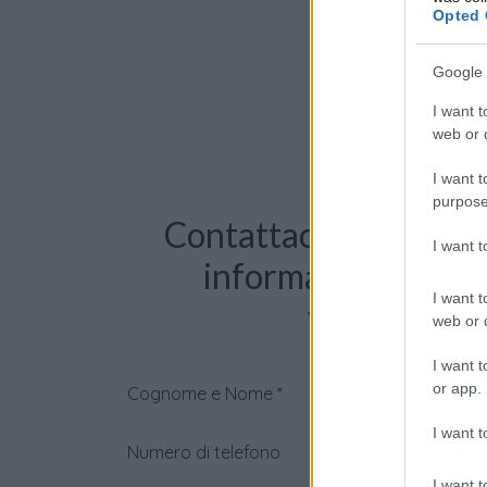
Opted 
Google 
I want t
web or d
I want t
purpose
Contattaci per richie
I want 
informazioni o pre
I want t
videochiama
web or d
I want t
or app.
Cognome e Nome
*
I want t
Numero di telefono
I want t