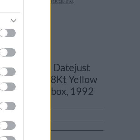
tate la nostra
Guida all'acquisto
.
: Rolex Lady Datejust
monds and 18Kt Yellow
pers and our box, 1992
ust
o