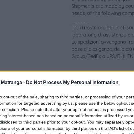
Shipments are made by couri
needs, of the following comp
_____
Tutti i nostri orologi usati 
laboratorio di assistenza e 
Le spedizioni avvengono tram
base alle esigenze, delle più
Group/FedEx o UPS/DHL TNT 
a Matranga -
Do Not Process My Personal Information
to opt-out of the sale, sharing to third parties, or processing of your per
formation for targeted advertising by us, please use the below opt-out s
r selection. Please note that after your opt-out request is processed y
eing interest-based ads based on personal information utilized by us or
disclosed to third parties prior to your opt-out. You may separately opt-
losure of your personal information by third parties on the IAB’s list of