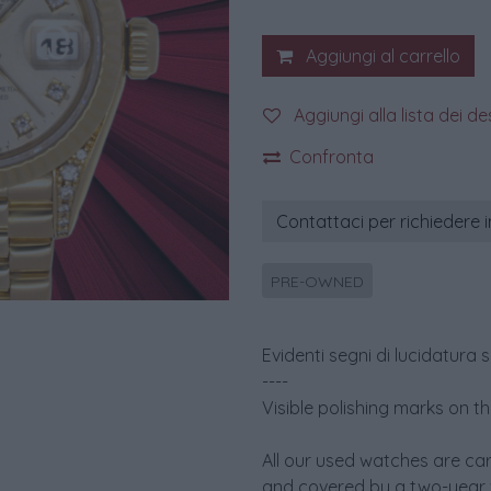
Aggiungi al carrello
Aggiungi alla lista dei de
Confronta
Contattaci per richiedere 
PRE-OWNED
Evidenti segni di lucidatura 
----
Visible polishing marks on t
All our used watches are car
and covered by a two-year 