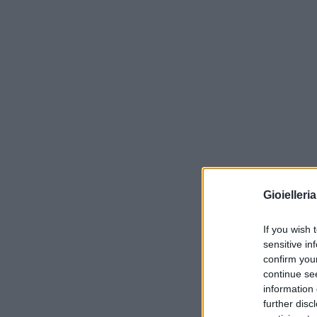
Gioielleri
If you wish 
sensitive in
confirm you
continue se
information 
further disc