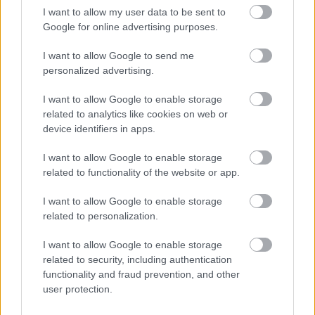
I nostri orari di apertura (Palermo e
I want to allow my user data to be sent to
Trapani):
Google for online advertising purposes.
Lun:
I want to allow Google to send me
dalle 15:45 alle 19:30
personalized advertising.
Dal Mar al Sab:
dalle 09:45 alle 13:15 e
I want to allow Google to enable storage
related to analytics like cookies on web or
dalle 15:45 alle 19:30
device identifiers in apps.
Dom:
Chiuso
I want to allow Google to enable storage
related to functionality of the website or app.
Si avvisa la clientela che dopo le 19:00 non si potranno eseguire
interventi in laboratorio o operazioni di perizia e stima.
I want to allow Google to enable storage
related to personalization.
Le nostre sedi:
I want to allow Google to enable storage
Palermo - Via R. Settimo 56 - 091581863
related to security, including authentication
Trapani - Via G.B. Fardella 107 - 0923362658
functionality and fraud prevention, and other
user protection.
Informazioni