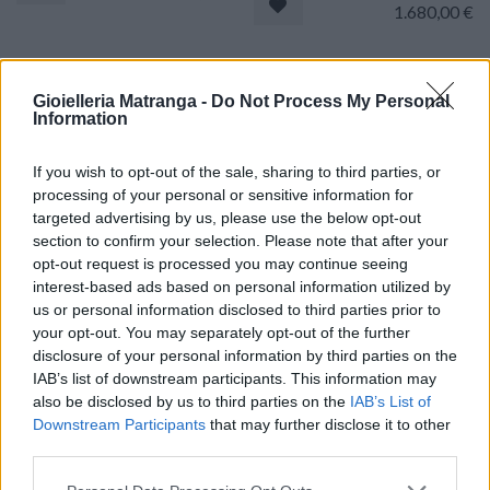
1.680,00
€
Collana pendente onda -
Anello onice - Brillanti
Brillanti 0,84ct. G-VS, Oro
0,60ct. oro 18kt.
Gioielleria Matranga -
Do Not Process My Personal
18kt, peso totale 8,5gr
Information
1.770,00
€
1.740,00
€
If you wish to opt-out of the sale, sharing to third parties, or
processing of your personal or sensitive information for
targeted advertising by us, please use the below opt-out
Collana - Onice, brillanti
Collana pendente - Brillanti
section to confirm your selection. Please note that after your
0,60ct. oro 18kt.
1,3ct. G-VS, Oro 18kt, peso
opt-out request is processed you may continue seeing
totale 6gr
interest-based ads based on personal information utilized by
1.770,00
€
us or personal information disclosed to third parties prior to
1.600,00
€
your opt-out. You may separately opt-out of the further
disclosure of your personal information by third parties on the
Set cucito antico - Ditale e
Orecchini perle barocche -
IAB’s list of downstream participants. This information may
agoraio con astuccio. oro
Brillanti 0,18ct. H-VS1, oro
also be disclosed by us to third parties on the
IAB’s List of
18kt, di gr.10,7
18kt.
Downstream Participants
that may further disclose it to other
third parties.
1.370,00
€
770,00
€
Please note that this website/app uses one or more Google