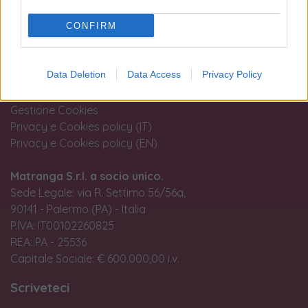
Termini e condizioni d'uso
CONFIRM
Trattamento fiscale della compravendita di oro da
investimento
Guida all'acquisto
Data Deletion
Data Access
Privacy Policy
Resi e recessi
Dichiarazione Accessibilità
Gestione Cookies
Privacy e Cookies policy (IT)
Privacy e Cookies policy (EN)
Matranga S.r.l. a socio unico.
Sede Legale: via R. Settimo 56/56a,
90141 - Palermo (PA) - Italia
P.IVA: IT00102260825
REA: PA - 25536
Capitale Sociale: € 600.000,00 i.v.
Scriveteci