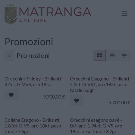
Passa al contenuto
Promozioni
Promozioni
Orecchini Trilogy - Brillanti
Orecchini Esagono - Brillanti
2,4ct. G-VVS, oro 18kt.
2,3ct. G-VS1, oro 18kt. peso
totale 5,6gr
9.700,00
€
5.700,00
€
Collana Esagono - Brillanti
Orecchini esagono pavé -
1,83ct G-VS, oro 18kt. peso
Brillanti 1,94ct. G-VS, oro
totale 7,6gr.
18kt. peso totale 3,7gr