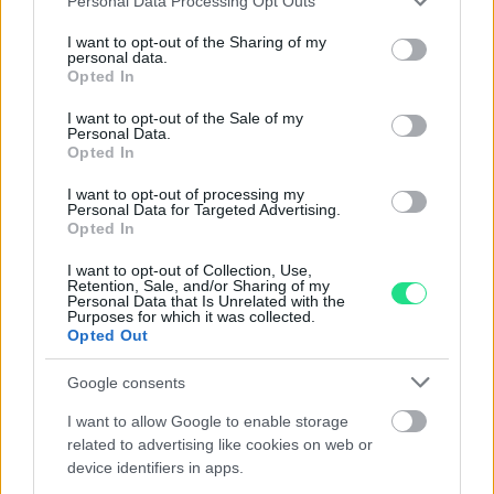
Personal Data Processing Opt Outs
services and may gather and store information including but
Collana Rettangolo - Brillanti
Gemelli - Ametista incisa, oro
not limited to your visit or usage behaviour. You may click to
I want to opt-out of the Sharing of my
0,35ct. oro 18kt, peso totale
18kt
personal data.
grant or deny consent to Google and its third-party tags to
1,80gr
Opted In
use your data for below specified purposes in below Google
470,00
€
consent section.
I want to opt-out of the Sale of my
640,00
€
Personal Data.
Opted In
I want to opt-out of processing my
Personal Data for Targeted Advertising.
Opted In
I want to opt-out of Collection, Use,
Matranga SRL
Retention, Sale, and/or Sharing of my
Personal Data that Is Unrelated with the
Purposes for which it was collected.
Opted Out
Evoluzione e tradizione, emozione e precisione, fantasia
e tecnologia, la gioielleria Matranga è il risultato di una
Google consents
sfida appassionante che dura da più di 110 anni.
I want to allow Google to enable storage
Dominare e trasformare questi elementi contrastanti in
related to advertising like cookies on web or
accessori essenziali per la seduzione contemporanea.
device identifiers in apps.