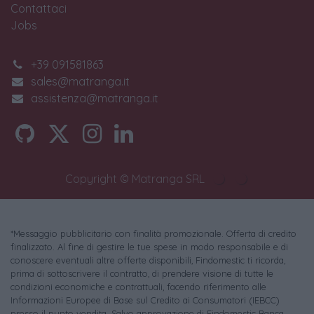
Contattaci
Jobs
+39 091581863
sales@matranga.it
assistenza@matranga.it
Copyright © Matranga SRL
*Messaggio pubblicitario con finalità promozionale. Offerta di credito
finalizzato. Al fine di gestire le tue spese in modo responsabile e di
conoscere eventuali altre offerte disponibili, Findomestic ti ricorda,
prima di sottoscrivere il contratto, di prendere visione di tutte le
condizioni economiche e contrattuali, facendo riferimento alle
Informazioni Europee di Base sul Credito ai Consumatori (IEBCC)
presso il punto vendita. Salvo approvazione di Findomestic Banca