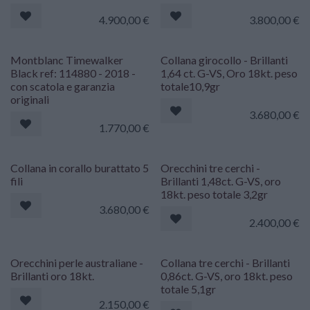
4.900,00
€
3.800,00
€
Montblanc Timewalker
Collana girocollo - Brillanti
Black ref: 114880 - 2018 -
1,64 ct. G-VS, Oro 18kt. peso
con scatola e garanzia
totale10,9gr
originali
3.680,00
€
1.770,00
€
Collana in corallo burattato 5
Orecchini tre cerchi -
fili
Brillanti 1,48ct. G-VS, oro
18kt. peso totale 3,2gr
3.680,00
€
2.400,00
€
Orecchini perle australiane -
Collana tre cerchi - Brillanti
Brillanti oro 18kt.
0,86ct. G-VS, oro 18kt. peso
totale 5,1gr
2.150,00
€