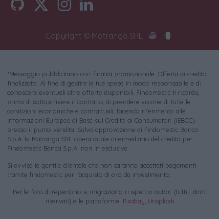
Copyright © Matranga SRL
*Messaggio pubblicitario con finalità promozionale. Offerta di credito
finalizzato. Al fine di gestire le tue spese in modo responsabile e di
conoscere eventuali altre offerte disponibili, Findomestic ti ricorda,
prima di sottoscrivere il contratto, di prendere visione di tutte le
condizioni economiche e contrattuali, facendo riferimento alle
Informazioni Europee di Base sul Credito ai Consumatori (IEBCC)
presso il punto vendita. Salvo approvazione di Findomestic Banca
S.p.A. la Matranga SRL opera quale intermediario del credito per
Findomestic Banca S.p.A. non in esclusiva.
Si avvisa la gentile clientela che non saranno accettati pagamenti
tramite findomestic per l'acquisto di oro da investimento.
Per le foto di repertorio si ringraziano i rispettivi autori (tutti i diritti
riservati) e le piattaforme:
Pixabay
,
Unsplash