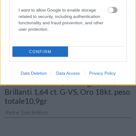
I want to allow Google to enable storage
related to security, including authentication
functionality and fraud prevention, and other
user protection.
Consenso al
trattamento dati
personali
*
CONFIRM
Invia
Data Deletion
Data Access
Privacy Policy
Caratteristiche: Collana girocollo -
Brillanti 1,64 ct. G-VS, Oro 18kt. peso
totale10,9gr
Pietre
:
Solo Brillanti