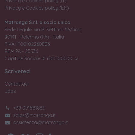
Privacy e Cookies policy (IT)
Privacy e Cookies policy (EN)
Matranga S.r.l. a socio unico.
Sede Legale: via R. Settimo 56/56a,
90141 - Palermo (PA) - Italia
P.IVA: IT00102260825
REA: PA - 25536
Capitale Sociale: € 600.000,00 i.v.
Scriveteci
Contattaci
Jobs
+39 091581863
sales@matranga.it
assistenza@matranga.it