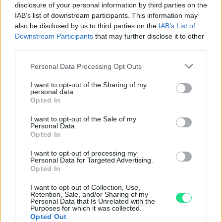
disclosure of your personal information by third parties on the
IAB’s list of downstream participants. This information may
Powered by
LocalImpact
also be disclosed by us to third parties on the
IAB’s List of
Downstream Participants
that may further disclose it to other
third parties.
Garanzia di due anni
sui prodotti usati, verificati dal
nostro laboratorio di assistenza.
Please note that this website/app uses one or more Google
Personal Data Processing Opt Outs
Reso facile e gratuito
entro 28 giorni.
services and may gather and store information including but
not limited to your visit or usage behaviour. You may click to
I want to opt-out of the Sharing of my
Spedizione gratuita
per ordini superiori a 150 euro.
personal data.
grant or deny consent to Google and its third-party tags to
Per maggiori dettagli consultate la nostra
Guida
Opted In
use your data for below specified purposes in below Google
all'acquisto
.
consent section.
I want to opt-out of the Sale of my
Personal Data.
Opted In
I want to opt-out of processing my
Personal Data for Targeted Advertising.
Opted In
I want to opt-out of Collection, Use,
Retention, Sale, and/or Sharing of my
Contattaci per richiedere maggiori
Personal Data that Is Unrelated with the
Purposes for which it was collected.
informazioni o prenotare una
Opted Out