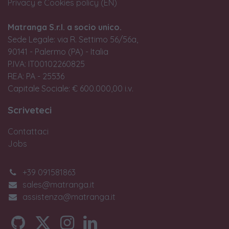
Privacy e Cookies policy (EN)
Matranga S.r.l. a socio unico.
Sede Legale: via R. Settimo 56/56a,
90141 - Palermo (PA) - Italia
P.IVA: IT00102260825
REA: PA - 25536
Capitale Sociale: € 600.000,00 i.v.
Scriveteci
Contattaci
Jobs
+39 091581863
sales@matranga.it
assistenza@matranga.it