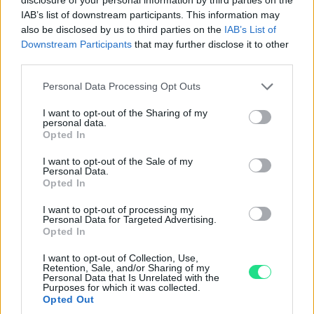
Powered by
LocalImpact
IAB’s list of downstream participants. This information may
also be disclosed by us to third parties on the
IAB’s List of
Downstream Participants
that may further disclose it to other
Garanzia di due anni
sui prodotti usati, verificati dal
third parties.
nostro laboratorio di assistenza.
Please note that this website/app uses one or more Google
Personal Data Processing Opt Outs
Reso facile e gratuito
entro 28 giorni.
services and may gather and store information including but
Spedizione gratuita
per ordini superiori a 150 euro.
not limited to your visit or usage behaviour. You may click to
I want to opt-out of the Sharing of my
personal data.
Per maggiori dettagli consultate la nostra
Guida
grant or deny consent to Google and its third-party tags to
Opted In
use your data for below specified purposes in below Google
all'acquisto
.
consent section.
I want to opt-out of the Sale of my
Personal Data.
Opted In
I want to opt-out of processing my
Personal Data for Targeted Advertising.
Opted In
I want to opt-out of Collection, Use,
Contattaci per richiedere maggiori
Retention, Sale, and/or Sharing of my
Personal Data that Is Unrelated with the
informazioni o prenotare una
Purposes for which it was collected.
Opted Out
videochiamata: