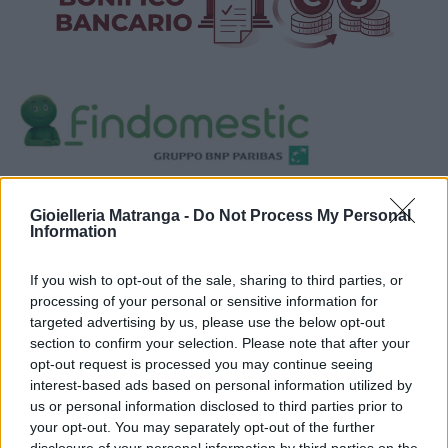
Visualizza proposte di finanziamento
Gioielleria Matranga -
Do Not Process My Personal
Politiche dei prezzi online
Information
Caratteristiche Prodotto
iRef:
123
If you wish to opt-out of the sale, sharing to third parties, or
processing of your personal or sensitive information for
targeted advertising by us, please use the below opt-out
Google
section to confirm your selection. Please note that after your
opt-out request is processed you may continue seeing
4.8
interest-based ads based on personal information utilized by
us or personal information disclosed to third parties prior to
Basato su 408 reviews
your opt-out. You may separately opt-out of the further
disclosure of your personal information by third parties on the