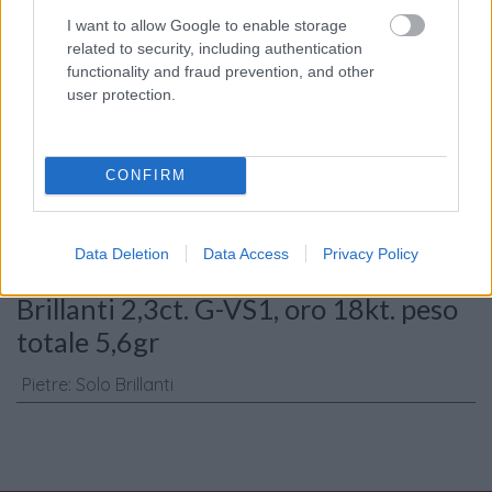
I want to allow Google to enable storage
related to security, including authentication
functionality and fraud prevention, and other
Consenso al
user protection.
trattamento dati
personali
*
CONFIRM
Invia
Data Deletion
Data Access
Privacy Policy
Caratteristiche: Orecchini Esagono -
Brillanti 2,3ct. G-VS1, oro 18kt. peso
totale 5,6gr
Pietre
:
Solo Brillanti