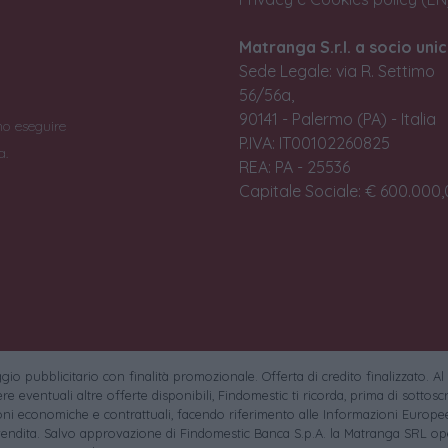
Matranga S.r.l. a socio unic
Sede Legale: via R. Settimo
56/56a,
90141 - Palermo (PA) - Italia
no eseguire
P.IVA: IT00102260825
a.
REA: PA - 25536
Capitale Sociale: € 600.000,0
io pubblicitario con finalità promozionale. Offerta di credito finalizzato. Al
e eventuali altre offerte disponibili, Findomestic ti ricorda, prima di sottoscri
oni economiche e contrattuali, facendo riferimento alle Informazioni Europee
endita. Salvo approvazione di Findomestic Banca S.p.A. la Matranga SRL ope