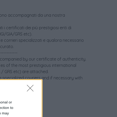
age sono accompagnati da una nostra
i certificati dei più prestigiosi enti di
(IGI/GIA/GRS etc).
e corrieri specializzati e qualora necessario
icurato.
------------
ccompanied by our certificate of authenticity.
tes of the most prestigious international
IA / GRS etc) are attached.
 specialized couriers and if necessary with
sonal or
ection to
ou may