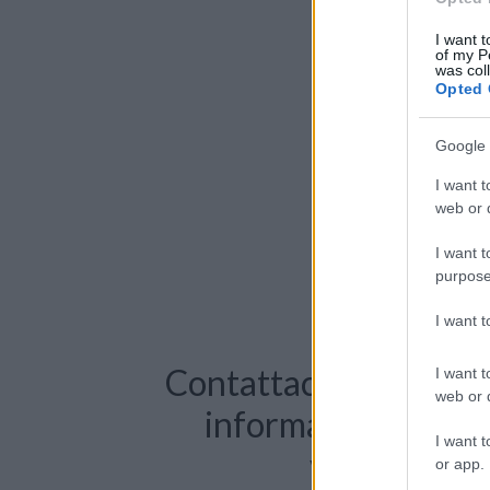
I want t
of my P
was col
Opted 
Google 
I want t
web or d
I want t
purpose
I want 
Contattaci per richie
I want t
web or d
informazioni o pre
I want t
videochiama
or app.