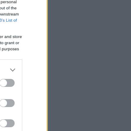
 personal
out of the
 downstream
B’s List of
er and store
nziamento
to grant or
ed purposes
e
ews