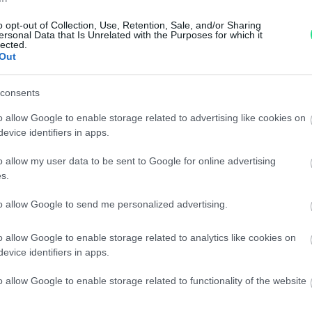
Garanzia di due anni
sui pro
o opt-out of Collection, Use, Retention, Sale, and/or Sharing
ersonal Data that Is Unrelated with the Purposes for which it
di assistenza.
lected.
Out
Reso facile e gratuito
entro
Spedizione gratuita
per ord
consents
Per maggiori dettagli consul
o allow Google to enable storage related to advertising like cookies on
evice identifiers in apps.
o allow my user data to be sent to Google for online advertising
s.
to allow Google to send me personalized advertising.
dere maggiori
Caratteristiche
o allow Google to enable storage related to analytics like cookies on
evice identifiers in apps.
notare una
Brillanti 1,3ct
o allow Google to enable storage related to functionality of the website
ta:
totale 6gr