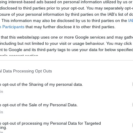
eing interest-based ads based on personal information utilized by us or
disclosed to third parties prior to your opt-out. You may separately opt-
losure of your personal information by third parties on the IAB’s list of
. This information may also be disclosed by us to third parties on the
IA
Participants
that may further disclose it to other third parties.
 that this website/app uses one or more Google services and may gath
Visualizza proposte di fina
including but not limited to your visit or usage behaviour. You may click 
 to Google and its third-party tags to use your data for below specifi
Politiche dei prezzi online
ogle consent section.
Caratteristiche Prodotto
iRef:
120
l Data Processing Opt Outs
o opt-out of the Sharing of my personal data.
Googl
In
4.8
o opt-out of the Sale of my Personal Data.
Basato su 408 revi
In
to opt-out of processing my Personal Data for Targeted
Powered by
LocalImpact
ing.
In