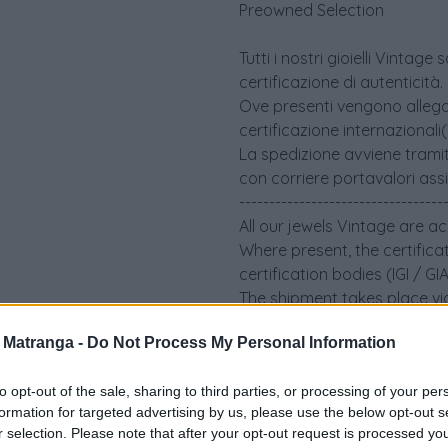
Preowned Selection
Tutti i nostri gioielli Vint
certificazione di autenticità.
Ove presenti vengono allegati 
certificazione internazionali
La spedizione avviene tramit
con corriere portavalori ass
----------------------------------
All our jewels Vintage are a
Where present, the certifica
certification bodies (IGI / G
The shipment takes place via
an insured security courier.
a Matranga -
Do Not Process My Personal Information
to opt-out of the sale, sharing to third parties, or processing of your per
formation for targeted advertising by us, please use the below opt-out s
r selection. Please note that after your opt-out request is processed y