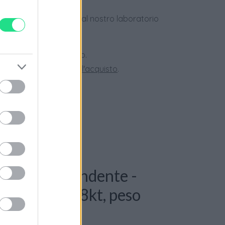
dotti usati, verificati dal nostro laboratorio
 28 giorni.
ini superiori a 150 euro.
tate la nostra
Guida all'acquisto
.
: Collana pendente -
. G-VS, Oro 18kt, peso