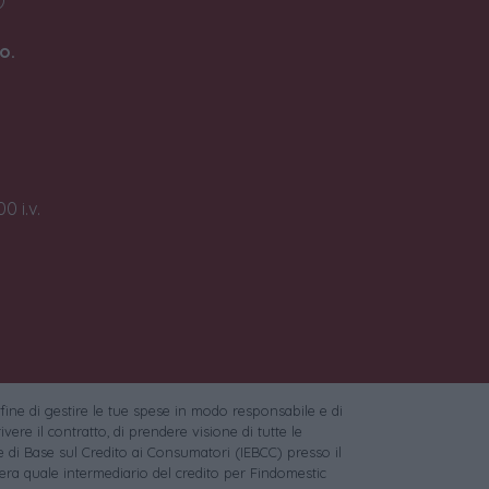
o.
0 i.v.
 fine di gestire le tue spese in modo responsabile e di
vere il contratto, di prendere visione di tutte le
 di Base sul Credito ai Consumatori (IEBCC) presso il
ra quale intermediario del credito per Findomestic