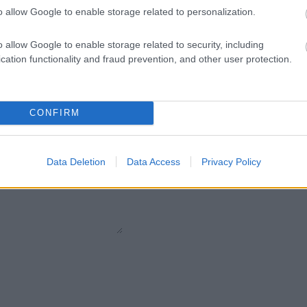
o allow Google to enable storage related to personalization.
Pietre
:
Solo Brillanti
o allow Google to enable storage related to security, including
cation functionality and fraud prevention, and other user protection.
CONFIRM
Data Deletion
Data Access
Privacy Policy