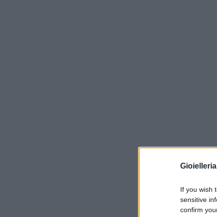
Gioielleri
If you wish 
sensitive in
confirm you