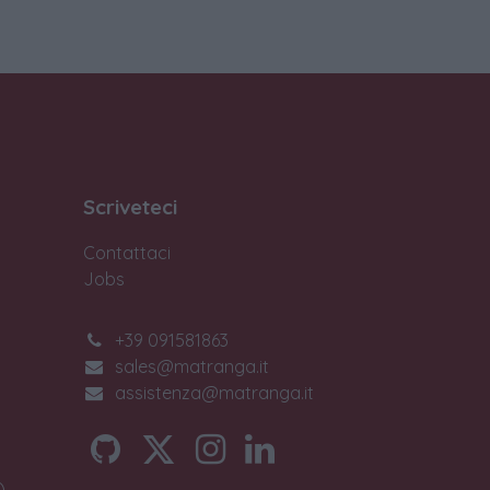
Scriveteci
Contattaci
Jobs
+39 091581863
sales@matranga.it
assistenza@matranga.it
)