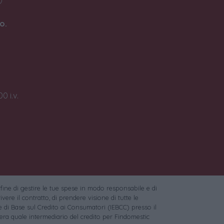
o.
0 i.v.
 fine di gestire le tue spese in modo responsabile e di
vere il contratto, di prendere visione di tutte le
 di Base sul Credito ai Consumatori (IEBCC) presso il
ra quale intermediario del credito per Findomestic