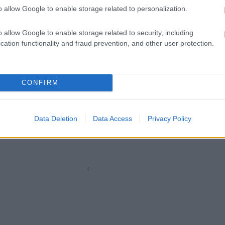
o allow Google to enable storage related to personalization.
Pietre
:
Solo Brillanti
o allow Google to enable storage related to security, including
cation functionality and fraud prevention, and other user protection.
CONFIRM
Data Deletion
Data Access
Privacy Policy