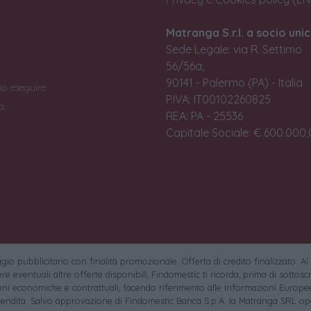
Matranga S.r.l. a socio unic
Sede Legale: via R. Settimo
56/56a,
90141 - Palermo (PA) - Italia
no eseguire
P.IVA: IT00102260825
a.
REA: PA - 25536
Capitale Sociale: € 600.000,0
io pubblicitario con finalità promozionale. Offerta di credito finalizzato. Al
e eventuali altre offerte disponibili, Findomestic ti ricorda, prima di sottoscri
oni economiche e contrattuali, facendo riferimento alle Informazioni Europee
endita. Salvo approvazione di Findomestic Banca S.p.A. la Matranga SRL ope