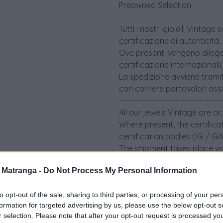
Preowned Selection
Tutti i nostri gioielli Vint
certificazione di autenticità.
Ove presenti vengono allegati 
certificazione internazionali
La spedizione avviene tramit
con corriere portavalori ass
----------------------------------
All our jewels Vintage are a
Where present, the certifica
certification bodies (IGI / G
The shipment takes place via
an insured security courier.
a Matranga -
Do Not Process My Personal Information
to opt-out of the sale, sharing to third parties, or processing of your per
formation for targeted advertising by us, please use the below opt-out s
r selection. Please note that after your opt-out request is processed y