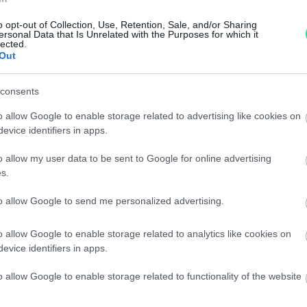
Garanzia di due anni
sui pro
o opt-out of Collection, Use, Retention, Sale, and/or Sharing
ersonal Data that Is Unrelated with the Purposes for which it
di assistenza.
lected.
Out
Reso facile e gratuito
entro
Spedizione gratuita
per ord
consents
Per maggiori dettagli consul
o allow Google to enable storage related to advertising like cookies on
evice identifiers in apps.
o allow my user data to be sent to Google for online advertising
s.
to allow Google to send me personalized advertising.
dere maggiori
Caratteristiche
o allow Google to enable storage related to analytics like cookies on
evice identifiers in apps.
notare una
Brillanti 1,3ct
o allow Google to enable storage related to functionality of the website
ta:
totale 6gr