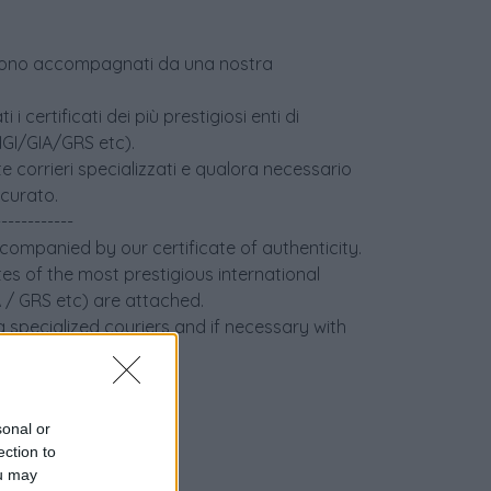
age sono accompagnati da una nostra
i certificati dei più prestigiosi enti di
(IGI/GIA/GRS etc).
e corrieri specializzati e qualora necessario
icurato.
------------
ccompanied by our certificate of authenticity.
tes of the most prestigious international
IA / GRS etc) are attached.
 specialized couriers and if necessary with
sonal or
ection to
ou may