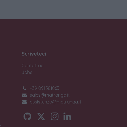
Scriveteci
Contattaci
Jobs
+39 091581863
sales@matranga.it
assistenza@matranga.it
)