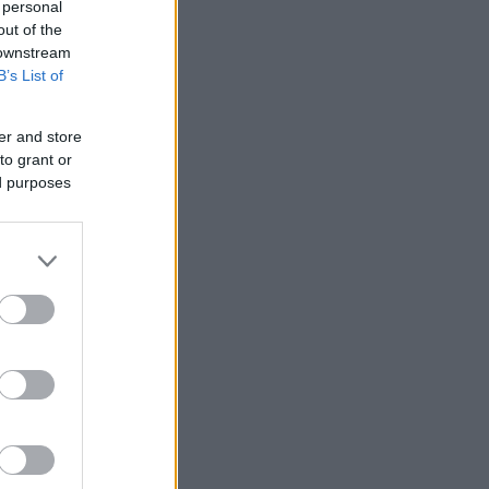
 personal
out of the
 downstream
B’s List of
er and store
nziamento
to grant or
ed purposes
e
ews