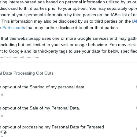
eing interest-based ads based on personal information utilized by us or
disclosed to third parties prior to your opt-out. You may separately opt-
losure of your personal information by third parties on the IAB’s list of
. This information may also be disclosed by us to third parties on the
IA
Participants
that may further disclose it to other third parties.
 that this website/app uses one or more Google services and may gath
Visualizza proposte di fina
including but not limited to your visit or usage behaviour. You may click 
 to Google and its third-party tags to use your data for below specifi
Politiche dei prezzi online
ogle consent section.
Caratteristiche Prodotto
iRef:
120
l Data Processing Opt Outs
o opt-out of the Sharing of my personal data.
Googl
In
4.8
o opt-out of the Sale of my Personal Data.
Basato su 408 revi
In
to opt-out of processing my Personal Data for Targeted
Powered by
LocalImpact
ing.
In