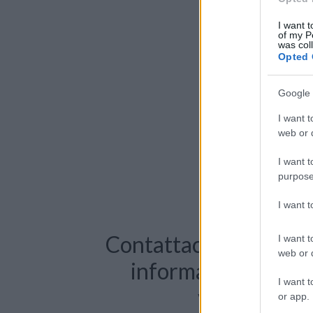
I want t
of my P
was col
Opted 
Google 
I want t
web or d
I want t
purpose
I want 
Contattaci per richie
I want t
web or d
informazioni o pre
I want t
videochiama
or app.