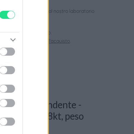
dotti usati, verificati dal nostro laboratorio
 28 giorni.
ini superiori a 150 euro.
tate la nostra
Guida all'acquisto
.
: Collana pendente -
. G-VS, Oro 18kt, peso