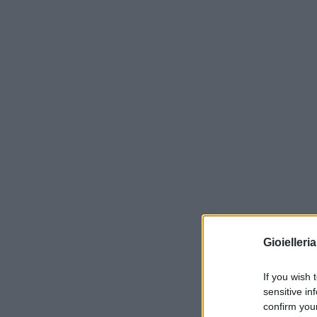
Gioielleri
If you wish 
sensitive in
confirm you