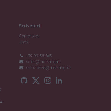
Scriveteci
Contattaci
Jobs
+39 091581863
sales@matranga.it
assistenza@matranga.it
)
o.