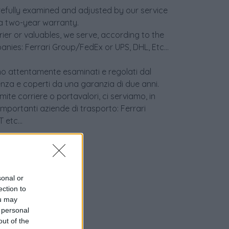
refully examined and adjusted by our service
a two-year warranty.
er or valuables, we serve, according to the
anies: Ferrari Group/FedEx or UPS, DHL, Etc...
sono attentamente esaminati e regolati dal
enza e coperti da una garanzia di due anni.
ite corriere o portavalori, ci serviamo, in
 importanti aziende di trasporto: Ferrari
etc...
sonal or
ection to
ou may
 personal
out of the