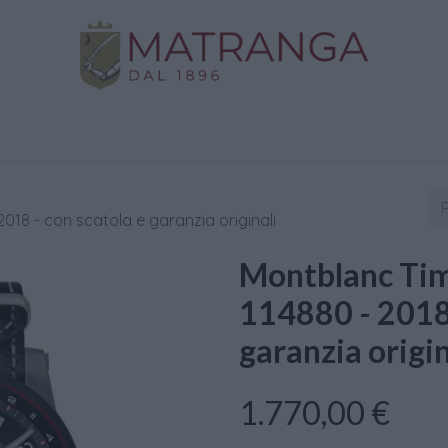
Negozio
Oro da Investimento
Assistenza
C
018 - con scatola e garanzia originali
Montblanc Tim
114880 - 2018 
garanzia origin
1.770,00
€