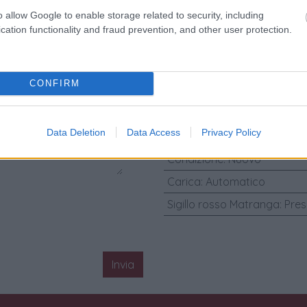
Referenza
:
114880
o allow Google to enable storage related to security, including
Materiali Cinturino
:
Pelle
cation functionality and fraud prevention, and other user protection.
Materiali Cassa
:
Acciaio
Diametro Cassa (mm)
:
42
CONFIRM
Anno
:
2018
Corredo Originale
:
Scatola 
Data Deletion
Data Access
Privacy Policy
Genere
:
Orologio da uomo/
Condizione
:
Nuovo
Carica
:
Automatico
Sigillo rosso Matranga
:
Pres
Invia