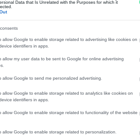
ersonal Data that Is Unrelated with the Purposes for which it
lected.
Spedizione gratuita
per ord
Out
Per maggiori dettagli consul
consents
o allow Google to enable storage related to advertising like cookies on
evice identifiers in apps.
o allow my user data to be sent to Google for online advertising
s.
to allow Google to send me personalized advertising.
dere maggiori
Caratteristich
notare una
Timewalker Bla
o allow Google to enable storage related to analytics like cookies on
evice identifiers in apps.
ta:
con scatola e g
o allow Google to enable storage related to functionality of the website
Marca
:
Montblanc
Modello
:
Montblanc - TimeW
o allow Google to enable storage related to personalization.