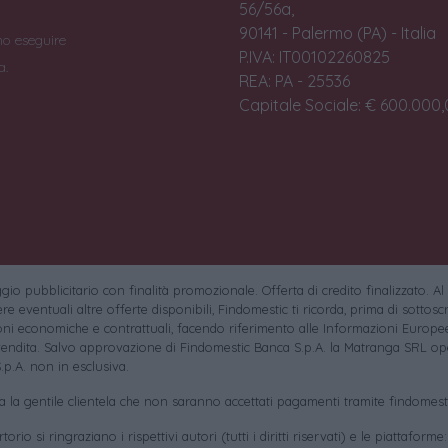
56/56a,
90141 - Palermo (PA) - Italia
no eseguire
P.IVA: IT00102260825
a.
REA: PA - 25536
Capitale Sociale: € 600.000,0
io pubblicitario con finalità promozionale. Offerta di credito finalizzato. Al
e eventuali altre offerte disponibili, Findomestic ti ricorda, prima di sottoscri
oni economiche e contrattuali, facendo riferimento alle Informazioni Europee
endita. Salvo approvazione di Findomestic Banca S.p.A. la Matranga SRL ope
.p.A. non in esclusiva.
sa la gentile clientela che non saranno accettati pagamenti tramite findomesti
torio si ringraziano i rispettivi autori (tutti i diritti riservati) e le piattaforme