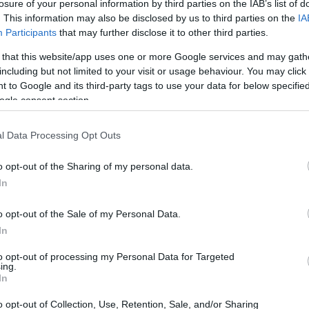
losure of your personal information by third parties on the IAB’s list of
. This information may also be disclosed by us to third parties on the
IA
Participants
that may further disclose it to other third parties.
Visualizza proposte di fina
 that this website/app uses one or more Google services and may gath
Politiche dei prezzi online
including but not limited to your visit or usage behaviour. You may click 
Caratteristiche Prodotto
 to Google and its third-party tags to use your data for below specifi
iRef:
130
ogle consent section.
l Data Processing Opt Outs
Googl
o opt-out of the Sharing of my personal data.
4.8
In
Basato su 408 revi
o opt-out of the Sale of my Personal Data.
Powered by
LocalImpact
In
to opt-out of processing my Personal Data for Targeted
ing.
Garanzia di due anni
sui pro
In
di assistenza.
o opt-out of Collection, Use, Retention, Sale, and/or Sharing
Reso facile e gratuito
entro