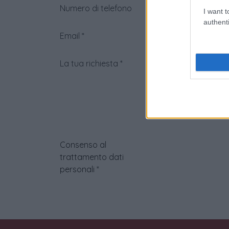
Numero di telefono
I want t
authenti
Email
*
La tua richiesta
*
Consenso al
trattamento dati
personali
*