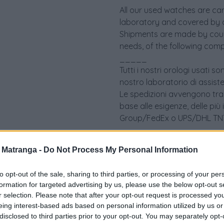
All our used watches are ca
laboratory and covered by 
Shipments are made by couri
needs, of the following comp
_____
Tutti i nostri orologi usati 
nostro laboratorio di assist
Le spedizioni avvengono tram
base alle esigenze, delle più
Group/FedEx o UPS/DHL TNT 
a Matranga -
Do Not Process My Personal Information
to opt-out of the sale, sharing to third parties, or processing of your per
formation for targeted advertising by us, please use the below opt-out s
r selection. Please note that after your opt-out request is processed y
eing interest-based ads based on personal information utilized by us or
disclosed to third parties prior to your opt-out. You may separately opt-