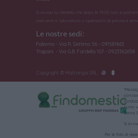
Si avvisa la clientela che dopo le 19:00 non si potran
interventi in laboratorio o operazioni di perizia e stim
Le nostre sedi:
Palermo - Via R. Settimo 56 - 091581863
Trapani - Via G.B. Fardella 107 - 0923362658
Copyright © Matranga SRL
*Messagg
conoscer
condizi
punto v
Banca S
Si avvi
Per le foto di reper