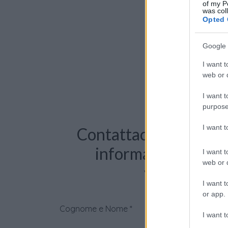
of my P
was col
Opted 
Google 
I want t
web or d
I want t
purpose
I want 
Contattaci per richie
informazioni o pre
I want t
web or d
videochiama
I want t
or app.
Cognome e Nome
*
I want t