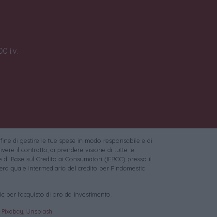
0 i.v.
 fine di gestire le tue spese in modo responsabile e di
vere il contratto, di prendere visione di tutte le
 di Base sul Credito ai Consumatori (IEBCC) presso il
ra quale intermediario del credito per Findomestic
c per l'acquisto di oro da investimento.
:
Pixabay
,
Unsplash