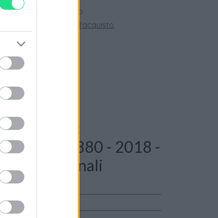
ini superiori a 150 euro.
tate la nostra
Guida all'acquisto
.
e: Montblanc
ck ref: 114880 - 2018 -
aranzia originali
alker