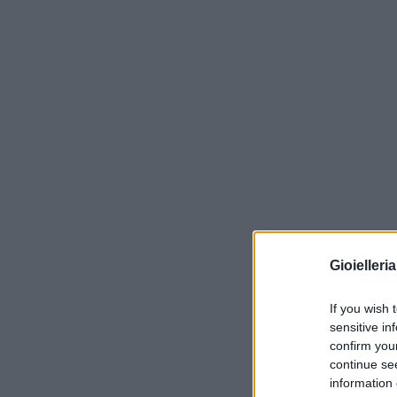
Gioielleri
If you wish 
sensitive in
confirm you
continue se
information 