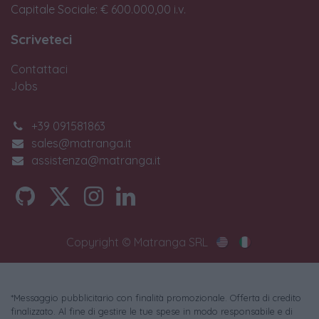
Capitale Sociale: € 600.000,00 i.v.
Scriveteci
Contattaci
Jobs
+39 091581863
sales@matranga.it
assistenza@matranga.it
Copyright © Matranga SRL
*Messaggio pubblicitario con finalità promozionale. Offerta di credito
finalizzato. Al fine di gestire le tue spese in modo responsabile e di