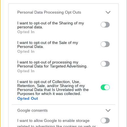
third parties.
Reso facile e gratuito
entro 28 giorni.
Please note that this website/app uses one or more Google
Spedizione gratuita
per ordini superiori a 150 euro.
Personal Data Processing Opt Outs
services and may gather and store information including but
Per maggiori dettagli consultate la nostra
Guida
not limited to your visit or usage behaviour. You may click to
I want to opt-out of the Sharing of my
all'acquisto
.
personal data.
grant or deny consent to Google and its third-party tags to
Opted In
use your data for below specified purposes in below Google
consent section.
I want to opt-out of the Sale of my
Personal Data.
Opted In
I want to opt-out of processing my
Personal Data for Targeted Advertising.
Opted In
Contattaci per richiedere maggiori
I want to opt-out of Collection, Use,
informazioni o prenotare una
Retention, Sale, and/or Sharing of my
Personal Data that Is Unrelated with the
videochiamata:
Purposes for which it was collected.
Opted Out
Google consents
Cognome e Nome
*
I want to allow Google to enable storage
related to advertising like cookies on web or