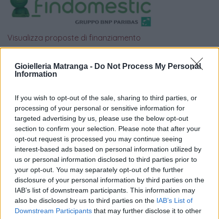
Visualizza proposte di finanziamento
Politiche dei prezzi online
Gioielleria Matranga -
Do Not Process My Personal
Caratteristiche Prodotto
Information
iRef:
93
If you wish to opt-out of the sale, sharing to third parties, or
processing of your personal or sensitive information for
Google
targeted advertising by us, please use the below opt-out
section to confirm your selection. Please note that after your
4.8
opt-out request is processed you may continue seeing
interest-based ads based on personal information utilized by
Basato su 408 reviews
us or personal information disclosed to third parties prior to
your opt-out. You may separately opt-out of the further
Powered by
LocalImpact
disclosure of your personal information by third parties on the
IAB’s list of downstream participants. This information may
also be disclosed by us to third parties on the
IAB’s List of
Garanzia di due anni
sui prodotti usati, verificati dal
Downstream Participants
that may further disclose it to other
nostro laboratorio di assistenza.