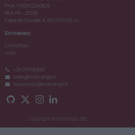
P.IVA: IT00102260825
REA: PA - 25536
Capitale Sociale: € 600.000,00 i.v.
Scriveteci
Contattaci
Jobs
+39 091581863
sales@matranga.it
assistenza@matranga.it
Copyright © Matranga SRL