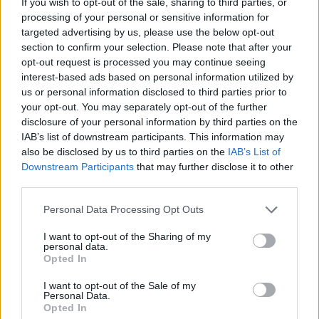
If you wish to opt-out of the sale, sharing to third parties, or
processing of your personal or sensitive information for
targeted advertising by us, please use the below opt-out
section to confirm your selection. Please note that after your
Visualizza proposte di finanziamento
opt-out request is processed you may continue seeing
interest-based ads based on personal information utilized by
Politiche dei prezzi online
us or personal information disclosed to third parties prior to
Caratteristiche Prodotto
your opt-out. You may separately opt-out of the further
iRef:
93
disclosure of your personal information by third parties on the
IAB’s list of downstream participants. This information may
also be disclosed by us to third parties on the
IAB’s List of
Google
Downstream Participants
that may further disclose it to other
third parties.
4.8
Please note that this website/app uses one or more Google
Personal Data Processing Opt Outs
services and may gather and store information including but
Basato su 408 reviews
not limited to your visit or usage behaviour. You may click to
I want to opt-out of the Sharing of my
personal data.
grant or deny consent to Google and its third-party tags to
Powered by
LocalImpact
Opted In
use your data for below specified purposes in below Google
consent section.
I want to opt-out of the Sale of my
Personal Data.
Garanzia di due anni
sui prodotti usati, verificati dal
Opted In
nostro laboratorio di assistenza.