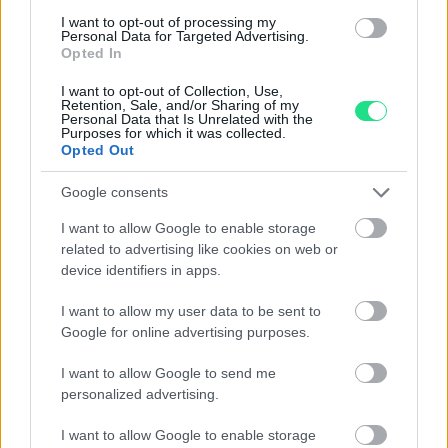
Reso facile e gratuito
entro 28 giorni.
I want to opt-out of processing my
Personal Data for Targeted Advertising.
Spedizione gratuita
per ordini superiori a 150 euro.
Opted In
Per maggiori dettagli consultate la nostra
Guida
I want to opt-out of Collection, Use,
all'acquisto
.
Retention, Sale, and/or Sharing of my
Personal Data that Is Unrelated with the
Purposes for which it was collected.
Opted Out
Google consents
I want to allow Google to enable storage
related to advertising like cookies on web or
device identifiers in apps.
Contattaci per richiedere maggiori
informazioni o prenotare una
I want to allow my user data to be sent to
videochiamata:
Google for online advertising purposes.
I want to allow Google to send me
personalized advertising.
Cognome e Nome
*
I want to allow Google to enable storage