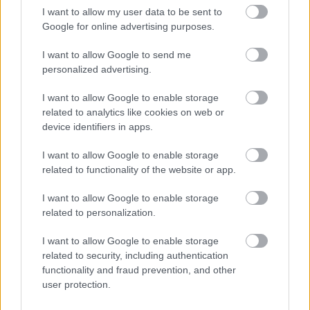
I nostri orari di apertura (Palermo e
I want to allow my user data to be sent to
Trapani):
Google for online advertising purposes.
Lun:
I want to allow Google to send me
dalle 15:45 alle 19:30
personalized advertising.
Dal Mar al Sab:
dalle 09:45 alle 13:15 e
I want to allow Google to enable storage
related to analytics like cookies on web or
dalle 15:45 alle 19:30
device identifiers in apps.
Dom:
Chiuso
I want to allow Google to enable storage
related to functionality of the website or app.
Si avvisa la clientela che dopo le 19:00 non si potranno eseguire
interventi in laboratorio o operazioni di perizia e stima.
I want to allow Google to enable storage
related to personalization.
Le nostre sedi:
I want to allow Google to enable storage
Palermo - Via R. Settimo 56 - 091581863
related to security, including authentication
Trapani - Via G.B. Fardella 107 - 0923362658
functionality and fraud prevention, and other
user protection.
Informazioni