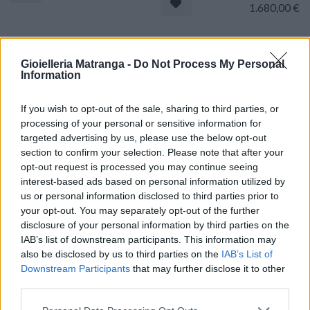
1.680,00
€
Collana pendente onda -
Anello onice - Brillanti
Brillanti 0,84ct. G-VS, Oro
0,60ct. oro 18kt.
Gioielleria Matranga -
Do Not Process My Personal
18kt, peso totale 8,5gr
Information
1.770,00
€
1.740,00
€
If you wish to opt-out of the sale, sharing to third parties, or
processing of your personal or sensitive information for
targeted advertising by us, please use the below opt-out
Collana - Onice, brillanti
Collana pendente - Brillanti
section to confirm your selection. Please note that after your
0,60ct. oro 18kt.
1,3ct. G-VS, Oro 18kt, peso
opt-out request is processed you may continue seeing
totale 6gr
interest-based ads based on personal information utilized by
1.770,00
€
us or personal information disclosed to third parties prior to
1.600,00
€
your opt-out. You may separately opt-out of the further
disclosure of your personal information by third parties on the
Set cucito antico - Ditale e
Orecchini perle barocche -
IAB’s list of downstream participants. This information may
agoraio con astuccio. oro
Brillanti 0,18ct. H-VS1, oro
also be disclosed by us to third parties on the
IAB’s List of
18kt, di gr.10,7
18kt.
Downstream Participants
that may further disclose it to other
third parties.
1.370,00
€
770,00
€
Please note that this website/app uses one or more Google