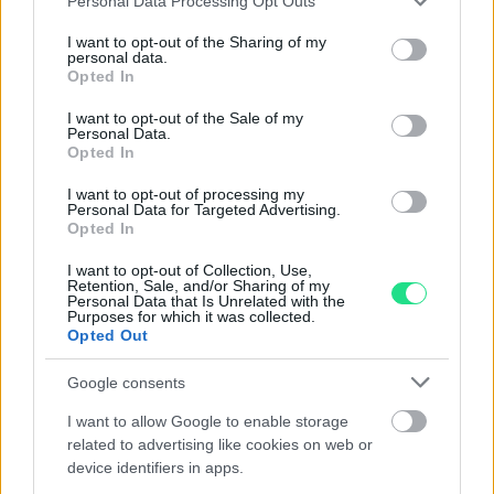
Personal Data Processing Opt Outs
services and may gather and store information including but
Collana Rettangolo - Brillanti
Gemelli - Ametista incisa, oro
not limited to your visit or usage behaviour. You may click to
I want to opt-out of the Sharing of my
0,35ct. oro 18kt, peso totale
18kt
personal data.
grant or deny consent to Google and its third-party tags to
1,80gr
Opted In
use your data for below specified purposes in below Google
470,00
€
consent section.
I want to opt-out of the Sale of my
640,00
€
Personal Data.
Opted In
I want to opt-out of processing my
Personal Data for Targeted Advertising.
Opted In
I want to opt-out of Collection, Use,
Matranga SRL
Retention, Sale, and/or Sharing of my
Personal Data that Is Unrelated with the
Purposes for which it was collected.
Opted Out
Evoluzione e tradizione, emozione e precisione, fantasia
e tecnologia, la gioielleria Matranga è il risultato di una
Google consents
sfida appassionante che dura da più di 110 anni.
I want to allow Google to enable storage
Dominare e trasformare questi elementi contrastanti in
related to advertising like cookies on web or
accessori essenziali per la seduzione contemporanea.
device identifiers in apps.