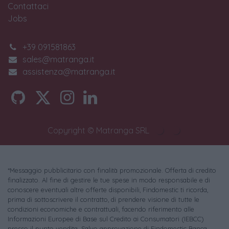
Contattaci
Jobs
+39 091581863
sales@matranga.it
assistenza@matranga.it
Copyright © Matranga SRL
*Messaggio pubblicitario con finalità promozionale. Offerta di credito
finalizzato. Al fine di gestire le tue spese in modo responsabile e di
conoscere eventuali altre offerte disponibili, Findomestic ti ricorda,
prima di sottoscrivere il contratto, di prendere visione di tutte le
condizioni economiche e contrattuali, facendo riferimento alle
Informazioni Europee di Base sul Credito ai Consumatori (IEBCC)
presso il punto vendita. Salvo approvazione di Findomestic Banca