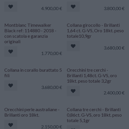
4.900,00
€
3.800,00
€
Montblanc Timewalker
Collana girocollo - Brillanti
Black ref: 114880 - 2018 -
1,64 ct. G-VS, Oro 18kt. peso
con scatola e garanzia
totale10,9gr
originali
3.680,00
€
1.770,00
€
Collana in corallo burattato 5
Orecchini tre cerchi -
fili
Brillanti 1,48ct. G-VS, oro
18kt. peso totale 3,2gr
3.680,00
€
2.400,00
€
Orecchini perle australiane -
Collana tre cerchi - Brillanti
Brillanti oro 18kt.
0,86ct. G-VS, oro 18kt. peso
totale 5,1gr
2.150,00
€