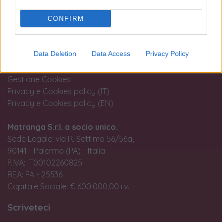
Termini e condizioni d'uso
CONFIRM
Trattamento fiscale della compravendita di oro da
investimento
Guida all'acquisto
Data Deletion
Data Access
Privacy Policy
Resi e recessi
Dichiarazione Accessibilità
Gestione Cookies
Privacy e Cookies policy (IT)
Privacy e Cookies policy (EN)
Matranga S.r.l. a socio unico.
Sede Legale: via R. Settimo 56/56a,
90141 - Palermo (PA) - Italia
P.IVA: IT00102260825
REA: PA - 25536
Capitale Sociale: € 600.000,00 i.v.
Scriveteci