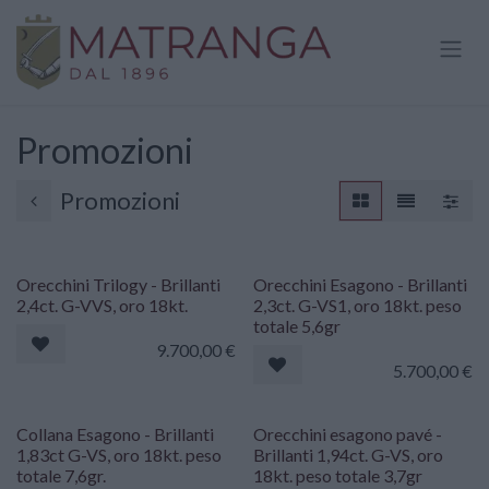
Passa al contenuto
Promozioni
Promozioni
Orecchini Trilogy - Brillanti
Orecchini Esagono - Brillanti
2,4ct. G-VVS, oro 18kt.
2,3ct. G-VS1, oro 18kt. peso
totale 5,6gr
9.700,00
€
5.700,00
€
Collana Esagono - Brillanti
Orecchini esagono pavé -
1,83ct G-VS, oro 18kt. peso
Brillanti 1,94ct. G-VS, oro
totale 7,6gr.
18kt. peso totale 3,7gr