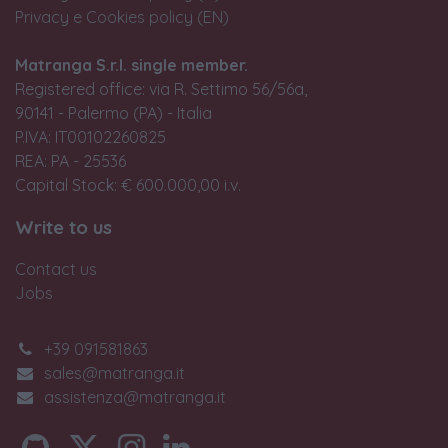
Privacy e Cookies policy (EN)
Matranga S.r.l. single member.
Registered office: via R. Settimo 56/56a,
90141 - Palermo (PA) - Italia
P.IVA: IT00102260825
REA: PA - 25536
Capital Stock: € 600.000,00 i.v.
Write to us
Contact us
Jobs
+39 091581863
sales@matranga.it
assistenza@matranga.it