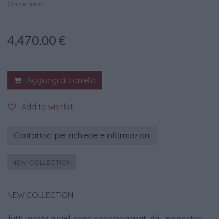
Onice nero
4,470.00
€
Aggiungi al carrello
Add to wishlist
Contattaci per richiedere informazioni
NEW COLLECTION
NEW COLLECTION
Tutti i nostri gioielli sono accompagnati da una nostra