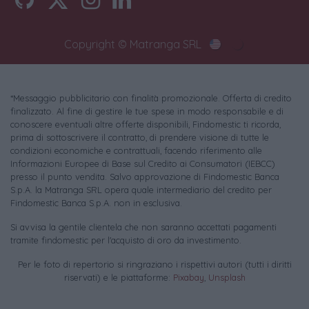
Copyright © Matranga SRL
*Messaggio pubblicitario con finalità promozionale. Offerta di credito
finalizzato. Al fine di gestire le tue spese in modo responsabile e di
conoscere eventuali altre offerte disponibili, Findomestic ti ricorda,
prima di sottoscrivere il contratto, di prendere visione di tutte le
condizioni economiche e contrattuali, facendo riferimento alle
Informazioni Europee di Base sul Credito ai Consumatori (IEBCC)
presso il punto vendita. Salvo approvazione di Findomestic Banca
S.p.A. la Matranga SRL opera quale intermediario del credito per
Findomestic Banca S.p.A. non in esclusiva.
Si avvisa la gentile clientela che non saranno accettati pagamenti
tramite findomestic per l'acquisto di oro da investimento.
Per le foto di repertorio si ringraziano i rispettivi autori (tutti i diritti
riservati) e le piattaforme:
Pixabay
,
Unsplash